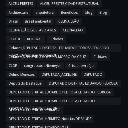
ALCEU PRESTES
ALCEU PRESTES,CIDADE ESTRUTURAL
Architecture
arquitetura
Beneficios
blog
Blog
Brasil
Brasil ambiental
CELINA LEÃO
CELINA LEÃO,GUSTAVO AIRES
CELINALEÃO
CIDADE ESTRUTURAL
Cidades
Cidades,DEPUTADO DISTRITAL EDUARDO PEDROSA,EDUARDO
PEDROSA,Notícias,Noticias DF
Cidades,DEPUTADO ROGERIO MORRO DA CRUZ
Ciddaes
CLDF
congressodeNiemeyer
CristianoAraújo
Delmo Menezes
DEPUTADA JACKELINE
DEPUTADO
Deputado Destaque
DEPUTADO DISTRITAL EDUARDO PEDROSA
DEPUTADO DISTRITAL EDUARDO PEDROSA,EDUARDO PEDROSA
DEPUTADO DISTRITAL EDUARDO PEDROSA,EDUARDO
PEDROSA,Notícias,Noticias DF
DEPUTADO DISTRITAL HERMETO
DEPUTADO DISTRITAL HERMETO,Noticias DF,SAÚDE
DEPUTADO DISTRITAL RICARDO VALE