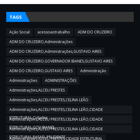
TAGS
Ação Social
acessoaotrabalho
ADM DO CRUZEIRO
ADM DO CRUZEIRO,Administrações
ADM DO CRUZEIRO,Administrações,GUSTAVO AIRES
ADM DO CRUZEIRO,GOVERNADOR IBANES,GUSTAVO AIRES
ADM DO CRUZEIRO,GUSTAVO AIRES
Administração
Administrações
ADMINISTRAÇÕES
Administrações,ALCEU PRESTES
Administrações,ALCEU PRESTES,CELINA LEÃO
Administrações,ALCEU PRESTES,CELINA LEÃO,CIDADE
ESTRUTURAL,Cidades
Administrações,ALCEU PRESTES,CELINA LEÃO,CIDADE
ESTRUTURAL,GOV IBANES
Administrações,ALCEU PRESTES,CELINA LEÃO,CIDADE
ESTRUTURAL,RAFAEL PRUDENTE
Administrações,ALCEU PRESTES,CIDADE ESTRUTURAL