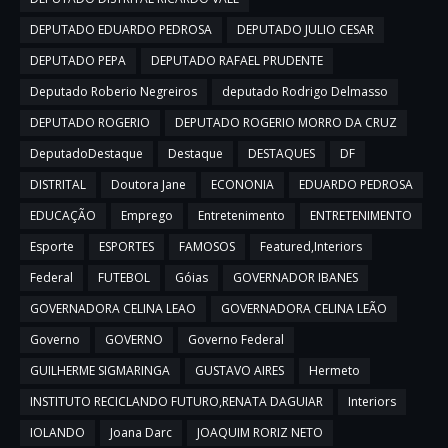
DEPUTADO EDUARDO PEDROSA
DEPUTADO JULIO CESAR
DEPUTADO PEPA
DEPUTADO RAFAEL PRUDENTE
Deputado Roberio Negreiros
deputado Rodrigo Delmasso
DEPUTADO ROGERIO
DEPUTADO ROGERIO MORRO DA CRUZ
DeputadoDestaque
Destaque
DESTAQUES
DF
DISTRITAL
Doutora Jane
ECONONIA
EDUARDO PEDROSA
EDUCAÇÃO
Emprego
Entretenimento
ENTRETENIMENTO
Esporte
ESPORTES
FAMOSOS
Featured,Interiors
Federal
FUTEBOL
Góias
GOVERNADOR IBANES
GOVERNADORA CELINA LEAO
GOVERNADORA CELINA LEÃO
Governo
GOVERNO
Governo Federal
GUILHERME SIGMARINGA
GUSTAVO AIRES
Hermeto
INSTITUTO RECICLANDO FUTURO,RENATA DAGUIAR
Interiors
IOLANDO
Joana Darc
JOAQUIM RORIZ NETO