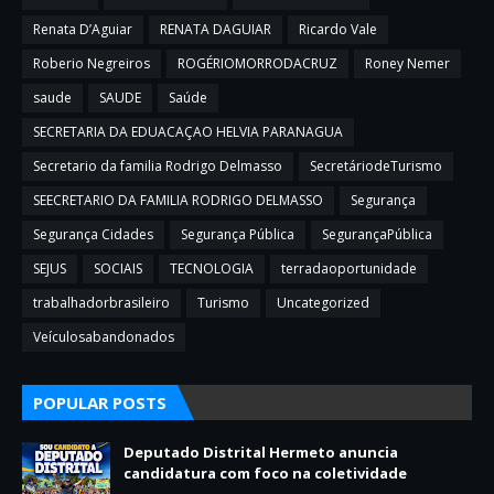
Renata D’Aguiar
RENATA DAGUIAR
Ricardo Vale
Roberio Negreiros
ROGÉRIOMORRODACRUZ
Roney Nemer
saude
SAUDE
Saúde
SECRETARIA DA EDUACAÇAO HELVIA PARANAGUA
Secretario da familia Rodrigo Delmasso
SecretáriodeTurismo
SEECRETARIO DA FAMILIA RODRIGO DELMASSO
Segurança
Segurança Cidades
Segurança Pública
SegurançaPública
SEJUS
SOCIAIS
TECNOLOGIA
terradaoportunidade
trabalhadorbrasileiro
Turismo
Uncategorized
Veículosabandonados
POPULAR POSTS
Deputado Distrital Hermeto anuncia
candidatura com foco na coletividade