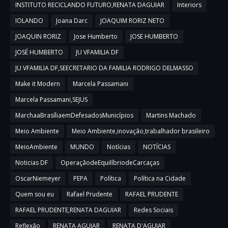
INSTITUTO RECICLANDO FUTURO,RENATA DAGUIAR
Interiors
IOLANDO
Joana Darc
JOAQUIM RORIZ NETO
JOAQUIN RORIZ
Jose Humberto
JOSE HUMBERTO
JOSÉ HUMBERTO
JU VFAMILIA DF
JU VFAMILIA DF,SEECRETARIO DA FAMILIA RODRIGO DELMASSO
Make it Modern
Marcela Passamani
Marcela Passamani,SEJUS
MarchaaBrasíliaemDefesadosMunicípios
Martins Machado
Meio Ambiente
Meio Ambiente,inovação,trabalhador brasileiro
MeioAmbiente
MUNDO
Notícias
NOTÍCIAS
Noticias DF
OperaçãodeEquilíbriodeCarcaças
OscarNiemeyer
PEPA
Política
Política na Cidade
Quem sou eu
Rafael Prudente
RAFAEL PRUDENTE
RAFAEL PRUDENTE,RENATA DAGUIAR
Redes Sociais
Reflexão
RENATA AGUIAR
RENATA D'AGUIAR