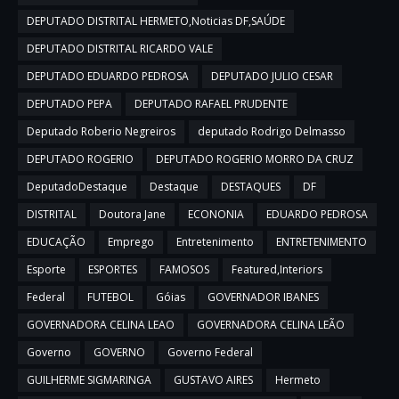
DEPUTADO DISTRITAL HERMETO,Noticias DF,SAÚDE
DEPUTADO DISTRITAL RICARDO VALE
DEPUTADO EDUARDO PEDROSA
DEPUTADO JULIO CESAR
DEPUTADO PEPA
DEPUTADO RAFAEL PRUDENTE
Deputado Roberio Negreiros
deputado Rodrigo Delmasso
DEPUTADO ROGERIO
DEPUTADO ROGERIO MORRO DA CRUZ
DeputadoDestaque
Destaque
DESTAQUES
DF
DISTRITAL
Doutora Jane
ECONONIA
EDUARDO PEDROSA
EDUCAÇÃO
Emprego
Entretenimento
ENTRETENIMENTO
Esporte
ESPORTES
FAMOSOS
Featured,Interiors
Federal
FUTEBOL
Góias
GOVERNADOR IBANES
GOVERNADORA CELINA LEAO
GOVERNADORA CELINA LEÃO
Governo
GOVERNO
Governo Federal
GUILHERME SIGMARINGA
GUSTAVO AIRES
Hermeto