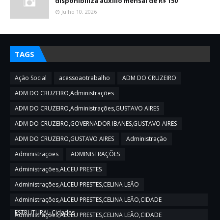
disponibiliza auxílio mensal de R$ 150
Julho 10, 2026
TAGS
Ação Social
acessoaotrabalho
ADM DO CRUZEIRO
ADM DO CRUZEIRO,Administrações
ADM DO CRUZEIRO,Administrações,GUSTAVO AIRES
ADM DO CRUZEIRO,GOVERNADOR IBANES,GUSTAVO AIRES
ADM DO CRUZEIRO,GUSTAVO AIRES
Administração
Administrações
ADMINISTRAÇÕES
Administrações,ALCEU PRESTES
Administrações,ALCEU PRESTES,CELINA LEÃO
Administrações,ALCEU PRESTES,CELINA LEÃO,CIDADE
ESTRUTURAL,Cidades
Administrações,ALCEU PRESTES,CELINA LEÃO,CIDADE