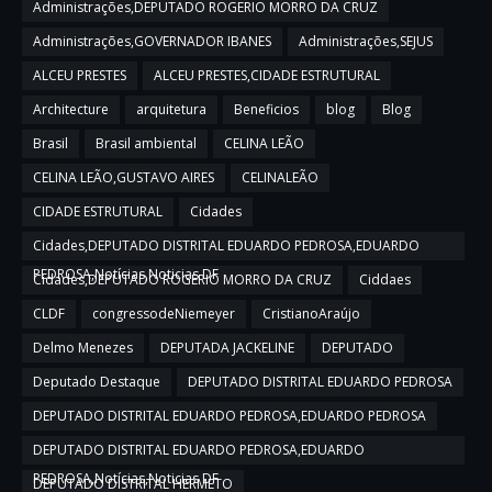
Administrações,DEPUTADO ROGERIO MORRO DA CRUZ
Administrações,GOVERNADOR IBANES
Administrações,SEJUS
ALCEU PRESTES
ALCEU PRESTES,CIDADE ESTRUTURAL
Architecture
arquitetura
Beneficios
blog
Blog
Brasil
Brasil ambiental
CELINA LEÃO
CELINA LEÃO,GUSTAVO AIRES
CELINALEÃO
CIDADE ESTRUTURAL
Cidades
Cidades,DEPUTADO DISTRITAL EDUARDO PEDROSA,EDUARDO
PEDROSA,Notícias,Noticias DF
Cidades,DEPUTADO ROGERIO MORRO DA CRUZ
Ciddaes
CLDF
congressodeNiemeyer
CristianoAraújo
Delmo Menezes
DEPUTADA JACKELINE
DEPUTADO
Deputado Destaque
DEPUTADO DISTRITAL EDUARDO PEDROSA
DEPUTADO DISTRITAL EDUARDO PEDROSA,EDUARDO PEDROSA
DEPUTADO DISTRITAL EDUARDO PEDROSA,EDUARDO
PEDROSA,Notícias,Noticias DF
DEPUTADO DISTRITAL HERMETO