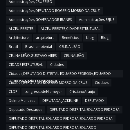
Administrações,CRUZEIRO
Administrações,DEPUTADO ROGERIO MORRO DA CRUZ
Administrações,GOVERNADOR IBANES
Administrações,SEJUS
ALCEU PRESTES
ALCEU PRESTES,CIDADE ESTRUTURAL
Architecture
arquitetura
Beneficios
blog
Blog
Brasil
Brasil ambiental
CELINA LEÃO
CELINA LEÃO,GUSTAVO AIRES
CELINALEÃO
CIDADE ESTRUTURAL
Cidades
Cidades,DEPUTADO DISTRITAL EDUARDO PEDROSA,EDUARDO
PEDROSA,Notícias,Noticias DF
Cidades,DEPUTADO ROGERIO MORRO DA CRUZ
Ciddaes
CLDF
congressodeNiemeyer
CristianoAraújo
Delmo Menezes
DEPUTADA JACKELINE
DEPUTADO
Deputado Destaque
DEPUTADO DISTRITAL EDUARDO PEDROSA
DEPUTADO DISTRITAL EDUARDO PEDROSA,EDUARDO PEDROSA
DEPUTADO DISTRITAL EDUARDO PEDROSA,EDUARDO