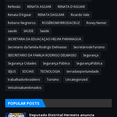
Reflexão
RENATA AGUIAR
RENATA D'AGUIAR
Renata D’Aguiar
RENATA DAGUIAR
Ricardo Vale
Roberio Negreiros
ROGÉRIOMORRODACRUZ
Roney Nemer
saude
SAUDE
Saúde
SECRETARIA DA EDUACAÇAO HELVIA PARANAGUA
Secretario da familia Rodrigo Delmasso
SecretáriodeTurismo
SEECRETARIO DA FAMILIA RODRIGO DELMASSO
Segurança
Segurança Cidades
Segurança Pública
SegurançaPública
SEJUS
SOCIAIS
TECNOLOGIA
terradaoportunidade
trabalhadorbrasileiro
Turismo
Uncategorized
Veículosabandonados
POPULAR POSTS
Deputado Distrital Hermeto anuncia