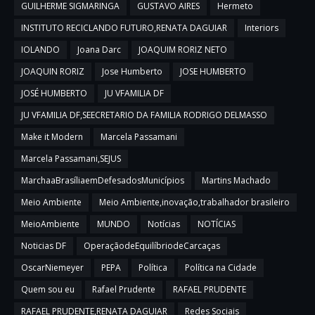
GUILHERME SIGMARINGA
GUSTAVO AIRES
Hermeto
INSTITUTO RECICLANDO FUTURO,RENATA DAGUIAR
Interiors
IOLANDO
Joana Darc
JOAQUIM RORIZ NETO
JOAQUIN RORIZ
Jose Humberto
JOSE HUMBERTO
JOSÉ HUMBERTO
JU VFAMILIA DF
JU VFAMILIA DF,SEECRETARIO DA FAMILIA RODRIGO DELMASSO
Make it Modern
Marcela Passamani
Marcela Passamani,SEJUS
MarchaaBrasíliaemDefesadosMunicípios
Martins Machado
Meio Ambiente
Meio Ambiente,inovação,trabalhador brasileiro
MeioAmbiente
MUNDO
Notícias
NOTÍCIAS
Noticias DF
OperaçãodeEquilíbriodeCarcaças
OscarNiemeyer
PEPA
Política
Política na Cidade
Quem sou eu
Rafael Prudente
RAFAEL PRUDENTE
RAFAEL PRUDENTE,RENATA DAGUIAR
Redes Sociais