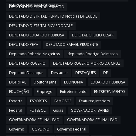
PEDROSA,Notícias,Noticias DF
DEPUTADO DISTRITAL HERMETO
DEPUTADO DISTRITAL HERMETO,Noticias DF,SAÚDE
DEPUTADO DISTRITAL RICARDO VALE
DEPUTADO EDUARDO PEDROSA
DEPUTADO JULIO CESAR
DEPUTADO PEPA
DEPUTADO RAFAEL PRUDENTE
Deputado Roberio Negreiros
deputado Rodrigo Delmasso
DEPUTADO ROGERIO
DEPUTADO ROGERIO MORRO DA CRUZ
DeputadoDestaque
Destaque
DESTAQUES
DF
DISTRITAL
Doutora Jane
ECONONIA
EDUARDO PEDROSA
EDUCAÇÃO
Emprego
Entretenimento
ENTRETENIMENTO
Esporte
ESPORTES
FAMOSOS
Featured,Interiors
Federal
FUTEBOL
Góias
GOVERNADOR IBANES
GOVERNADORA CELINA LEAO
GOVERNADORA CELINA LEÃO
Governo
GOVERNO
Governo Federal