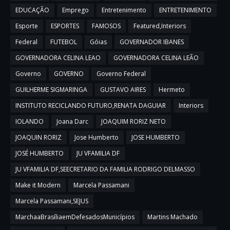
EDUCAÇÃO
Emprego
Entretenimento
ENTRETENIMENTO
Esporte
ESPORTES
FAMOSOS
Featured,Interiors
Federal
FUTEBOL
Góias
GOVERNADOR IBANES
GOVERNADORA CELINA LEAO
GOVERNADORA CELINA LEÃO
Governo
GOVERNO
Governo Federal
GUILHERME SIGMARINGA
GUSTAVO AIRES
Hermeto
INSTITUTO RECICLANDO FUTURO,RENATA DAGUIAR
Interiors
IOLANDO
Joana Darc
JOAQUIM RORIZ NETO
JOAQUIN RORIZ
Jose Humberto
JOSE HUMBERTO
JOSÉ HUMBERTO
JU VFAMILIA DF
JU VFAMILIA DF,SEECRETARIO DA FAMILIA RODRIGO DELMASSO
Make it Modern
Marcela Passamani
Marcela Passamani,SEJUS
MarchaaBrasíliaemDefesadosMunicípios
Martins Machado