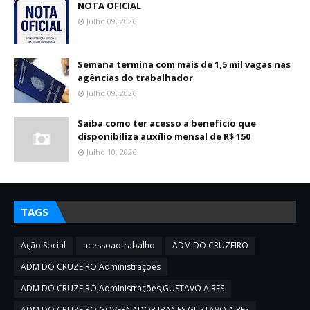
NOTA OFICIAL
Julho 09, 2026
Semana termina com mais de 1,5 mil vagas nas
agências do trabalhador
Julho 09, 2026
Saiba como ter acesso a benefício que
disponibiliza auxílio mensal de R$ 150
Julho 10, 2026
TAGS
Ação Social
acessoaotrabalho
ADM DO CRUZEIRO
ADM DO CRUZEIRO,Administrações
ADM DO CRUZEIRO,Administrações,GUSTAVO AIRES
ADM DO CRUZEIRO,GOVERNADOR IBANES,GUSTAVO AIRES