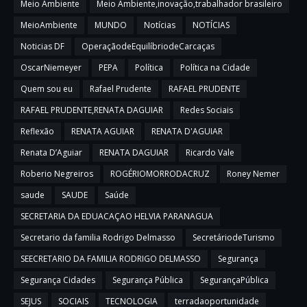
Meio Ambiente
Meio Ambiente,inovação,trabalhador brasileiro
MeioAmbiente
MUNDO
Notícias
NOTÍCIAS
Noticias DF
OperaçãodeEquilíbriodeCarcaças
OscarNiemeyer
PEPA
Política
Política na Cidade
Quem sou eu
Rafael Prudente
RAFAEL PRUDENTE
RAFAEL PRUDENTE,RENATA DAGUIAR
Redes Sociais
Reflexão
RENATA AGUIAR
RENATA D'AGUIAR
Renata D’Aguiar
RENATA DAGUIAR
Ricardo Vale
Roberio Negreiros
ROGÉRIOMORRODACRUZ
Roney Nemer
saude
SAUDE
Saúde
SECRETARIA DA EDUACAÇAO HELVIA PARANAGUA
Secretario da familia Rodrigo Delmasso
SecretáriodeTurismo
SEECRETARIO DA FAMILIA RODRIGO DELMASSO
Segurança
Segurança Cidades
Segurança Pública
SegurançaPública
SEJUS
SOCIAIS
TECNOLOGIA
terradaoportunidade