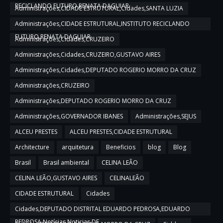
RECICLANDO FUTURO,RENATA DAGUIAR
Administrações,CIDADE ESTRUTURAL,Cidades,SANTA LUZIA
Administrações,CIDADE ESTRUTURAL,INSTITUTO RECICLANDO
FUTURO,RENATA DAGUIAR
Administrações,Cidades,CRUZEIRO
Administrações,Cidades,CRUZEIRO,GUSTAVO AIRES
Administrações,Cidades,DEPUTADO ROGERIO MORRO DA CRUZ
Administrações,CRUZEIRO
Administrações,DEPUTADO ROGERIO MORRO DA CRUZ
Administrações,GOVERNADOR IBANES
Administrações,SEJUS
ALCEU PRESTES
ALCEU PRESTES,CIDADE ESTRUTURAL
Architecture
arquitetura
Beneficios
blog
Blog
Brasil
Brasil ambiental
CELINA LEÃO
CELINA LEÃO,GUSTAVO AIRES
CELINALEÃO
CIDADE ESTRUTURAL
Cidades
Cidades,DEPUTADO DISTRITAL EDUARDO PEDROSA,EDUARDO
PEDROSA,Notícias,Noticias DF