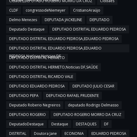
Cidades,DEPUTADO ROGERIO MORRO DA CRUZ
Ciddaes
CLDF
congressodeNiemeyer
CristianoAraújo
Delmo Menezes
DEPUTADA JACKELINE
DEPUTADO
Deputado Destaque
DEPUTADO DISTRITAL EDUARDO PEDROSA
DEPUTADO DISTRITAL EDUARDO PEDROSA,EDUARDO PEDROSA
DEPUTADO DISTRITAL EDUARDO PEDROSA,EDUARDO
PEDROSA,Notícias,Noticias DF
DEPUTADO DISTRITAL HERMETO
DEPUTADO DISTRITAL HERMETO,Noticias DF,SAÚDE
DEPUTADO DISTRITAL RICARDO VALE
DEPUTADO EDUARDO PEDROSA
DEPUTADO JULIO CESAR
DEPUTADO PEPA
DEPUTADO RAFAEL PRUDENTE
Deputado Roberio Negreiros
deputado Rodrigo Delmasso
DEPUTADO ROGERIO
DEPUTADO ROGERIO MORRO DA CRUZ
DeputadoDestaque
Destaque
DESTAQUES
DF
DISTRITAL
Doutora Jane
ECONONIA
EDUARDO PEDROSA