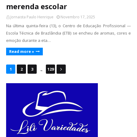
merenda escolar
Jornaista Paulo Henrique
Novembro 17, 2025
Na última quinta-feira (13), o Centro de Educação Profissional —
Escola Técnica de Brazlândia (ETB) se encheu de aromas, cores e
emoção durante a eta…
Read more »
...
1
2
3
129