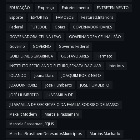
EDUCAÇÃO
Emprego
Entretenimento
ENTRETENIMENTO
Esporte
ESPORTES
FAMOSOS
Featured,Interiors
Federal
FUTEBOL
Góias
GOVERNADOR IBANES
GOVERNADORA CELINA LEAO
GOVERNADORA CELINA LEÃO
Governo
GOVERNO
Governo Federal
GUILHERME SIGMARINGA
GUSTAVO AIRES
Hermeto
INSTITUTO RECICLANDO FUTURO,RENATA DAGUIAR
Interiors
IOLANDO
Joana Darc
JOAQUIM RORIZ NETO
JOAQUIN RORIZ
Jose Humberto
JOSE HUMBERTO
JOSÉ HUMBERTO
JU VFAMILIA DF
JU VFAMILIA DF,SEECRETARIO DA FAMILIA RODRIGO DELMASSO
Make it Modern
Marcela Passamani
Marcela Passamani,SEJUS
MarchaaBrasíliaemDefesadosMunicípios
Martins Machado