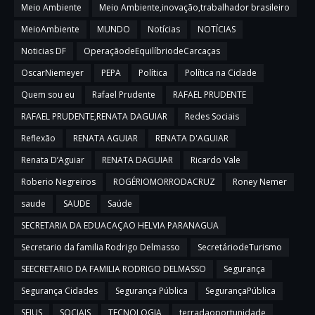
Meio Ambiente
Meio Ambiente,inovação,trabalhador brasileiro
MeioAmbiente
MUNDO
Notícias
NOTÍCIAS
Noticias DF
OperaçãodeEquilíbriodeCarcaças
OscarNiemeyer
PEPA
Política
Política na Cidade
Quem sou eu
Rafael Prudente
RAFAEL PRUDENTE
RAFAEL PRUDENTE,RENATA DAGUIAR
Redes Sociais
Reflexão
RENATA AGUIAR
RENATA D'AGUIAR
Renata D’Aguiar
RENATA DAGUIAR
Ricardo Vale
Roberio Negreiros
ROGÉRIOMORRODACRUZ
Roney Nemer
saude
SAUDE
Saúde
SECRETARIA DA EDUACAÇAO HELVIA PARANAGUA
Secretario da familia Rodrigo Delmasso
SecretáriodeTurismo
SEECRETARIO DA FAMILIA RODRIGO DELMASSO
Segurança
Segurança Cidades
Segurança Pública
SegurançaPública
SEJUS
SOCIAIS
TECNOLOGIA
terradaoportunidade