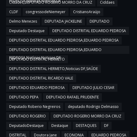
PEDROSA,Notícias,Noticias DF
Cidades,DEPUTADO ROGERIO MORRO DA CRUZ
Ciddaes
CLDF
congressodeNiemeyer
CristianoAraújo
Delmo Menezes
DEPUTADA JACKELINE
DEPUTADO
Deputado Destaque
DEPUTADO DISTRITAL EDUARDO PEDROSA
DEPUTADO DISTRITAL EDUARDO PEDROSA,EDUARDO PEDROSA
DEPUTADO DISTRITAL EDUARDO PEDROSA,EDUARDO
PEDROSA,Notícias,Noticias DF
DEPUTADO DISTRITAL HERMETO
DEPUTADO DISTRITAL HERMETO,Noticias DF,SAÚDE
DEPUTADO DISTRITAL RICARDO VALE
DEPUTADO EDUARDO PEDROSA
DEPUTADO JULIO CESAR
DEPUTADO PEPA
DEPUTADO RAFAEL PRUDENTE
Deputado Roberio Negreiros
deputado Rodrigo Delmasso
DEPUTADO ROGERIO
DEPUTADO ROGERIO MORRO DA CRUZ
DeputadoDestaque
Destaque
DESTAQUES
DF
DISTRITAL
Doutora Jane
ECONONIA
EDUARDO PEDROSA