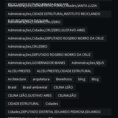
RECICLANDO FUTURO,RENATA DAGUIAR
Administrações,CIDADE ESTRUTURAL,Cidades,SANTA LUZIA
Administrações,CIDADE ESTRUTURAL,INSTITUTO RECICLANDO
FUTURO,RENATA DAGUIAR
Administrações,Cidades,CRUZEIRO
Administrações,Cidades,CRUZEIRO,GUSTAVO AIRES
Administrações,Cidades,DEPUTADO ROGERIO MORRO DA CRUZ
Administrações,CRUZEIRO
Administrações,DEPUTADO ROGERIO MORRO DA CRUZ
Administrações,GOVERNADOR IBANES
Administrações,SEJUS
ALCEU PRESTES
ALCEU PRESTES,CIDADE ESTRUTURAL
Architecture
arquitetura
Beneficios
blog
Blog
Brasil
Brasil ambiental
CELINA LEÃO
CELINA LEÃO,GUSTAVO AIRES
CELINALEÃO
CIDADE ESTRUTURAL
Cidades
Cidades,DEPUTADO DISTRITAL EDUARDO PEDROSA,EDUARDO