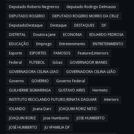
Deputado Roberio Negreiros
deputado Rodrigo Delmasso
DEPUTADO ROGERIO
DEPUTADO ROGERIO MORRO DA CRUZ
DeputadoDestaque
Destaque
DESTAQUES
DF
DISTRITAL
Doutora Jane
ECONONIA
EDUARDO PEDROSA
EDUCAÇÃO
Emprego
Entretenimento
ENTRETENIMENTO
Esporte
ESPORTES
FAMOSOS
Featured,Interiors
Federal
FUTEBOL
Góias
GOVERNADOR IBANES
GOVERNADORA CELINA LEAO
GOVERNADORA CELINA LEÃO
Governo
GOVERNO
Governo Federal
GUILHERME SIGMARINGA
GUSTAVO AIRES
Hermeto
INSTITUTO RECICLANDO FUTURO,RENATA DAGUIAR
Interiors
IOLANDO
Joana Darc
JOAQUIM RORIZ NETO
JOAQUIN RORIZ
Jose Humberto
JOSE HUMBERTO
JOSÉ HUMBERTO
JU VFAMILIA DF