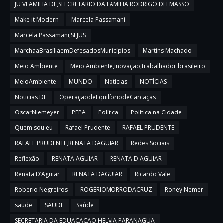
JU VFAMILIA DF,SEECRETARIO DA FAMILIA RODRIGO DELMASSO
Make it Modern
Marcela Passamani
Marcela Passamani,SEJUS
MarchaaBrasíliaemDefesadosMunicípios
Martins Machado
Meio Ambiente
Meio Ambiente,inovação,trabalhador brasileiro
MeioAmbiente
MUNDO
Notícias
NOTÍCIAS
Noticias DF
OperaçãodeEquilíbriodeCarcaças
OscarNiemeyer
PEPA
Política
Política na Cidade
Quem sou eu
Rafael Prudente
RAFAEL PRUDENTE
RAFAEL PRUDENTE,RENATA DAGUIAR
Redes Sociais
Reflexão
RENATA AGUIAR
RENATA D'AGUIAR
Renata D’Aguiar
RENATA DAGUIAR
Ricardo Vale
Roberio Negreiros
ROGÉRIOMORRODACRUZ
Roney Nemer
saude
SAUDE
Saúde
SECRETARIA DA EDUACAÇAO HELVIA PARANAGUA