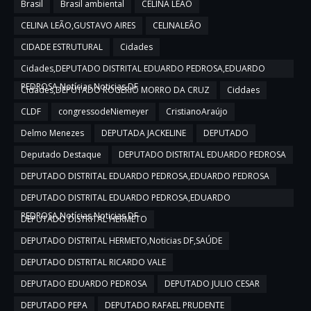
Brasil
Brasil ambiental
CELINA LEÃO
CELINA LEÃO,GUSTAVO AIRES
CELINALEÃO
CIDADE ESTRUTURAL
Cidades
Cidades,DEPUTADO DISTRITAL EDUARDO PEDROSA,EDUARDO
PEDROSA,Notícias,Noticias DF
Cidades,DEPUTADO ROGERIO MORRO DA CRUZ
Ciddaes
CLDF
congressodeNiemeyer
CristianoAraújo
Delmo Menezes
DEPUTADA JACKELINE
DEPUTADO
Deputado Destaque
DEPUTADO DISTRITAL EDUARDO PEDROSA
DEPUTADO DISTRITAL EDUARDO PEDROSA,EDUARDO PEDROSA
DEPUTADO DISTRITAL EDUARDO PEDROSA,EDUARDO
PEDROSA,Notícias,Noticias DF
DEPUTADO DISTRITAL HERMETO
DEPUTADO DISTRITAL HERMETO,Noticias DF,SAÚDE
DEPUTADO DISTRITAL RICARDO VALE
DEPUTADO EDUARDO PEDROSA
DEPUTADO JULIO CESAR
DEPUTADO PEPA
DEPUTADO RAFAEL PRUDENTE