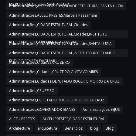
ESTRUTURAL,Cidades,SANTA LUZIA
Administrações,ALCEU PRESTES,CIDADE ESTRUTURAL,SANTA LUZIA
Administrações,ALCEU PRESTES,Marcela Passamani
Administrações,CIDADE ESTRUTURAL,Cidades
Administrações,CIDADE ESTRUTURAL,Cidades,INSTITUTO
RECICLANDO FUTURO,RENATA DAGUIAR
Administrações,CIDADE ESTRUTURAL,Cidades,SANTA LUZIA
Administrações,CIDADE ESTRUTURAL,INSTITUTO RECICLANDO
FUTURO,RENATA DAGUIAR
Administrações,Cidades,CRUZEIRO
Administrações,Cidades,CRUZEIRO,GUSTAVO AIRES
Administrações,Cidades,DEPUTADO ROGERIO MORRO DA CRUZ
Administrações,CRUZEIRO
Administrações,DEPUTADO ROGERIO MORRO DA CRUZ
Administrações,GOVERNADOR IBANES
Administrações,SEJUS
ALCEU PRESTES
ALCEU PRESTES,CIDADE ESTRUTURAL
Architecture
arquitetura
Beneficios
blog
Blog