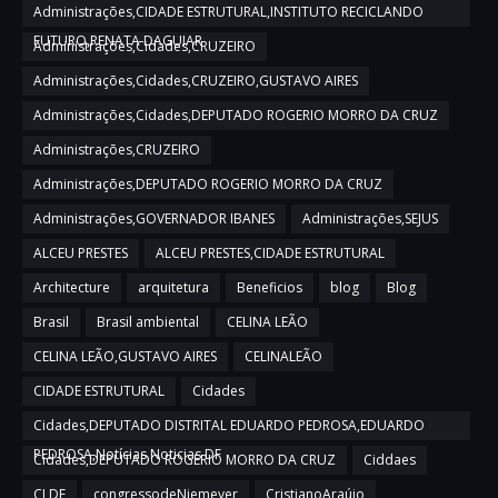
Administrações,CIDADE ESTRUTURAL,INSTITUTO RECICLANDO
FUTURO,RENATA DAGUIAR
Administrações,Cidades,CRUZEIRO
Administrações,Cidades,CRUZEIRO,GUSTAVO AIRES
Administrações,Cidades,DEPUTADO ROGERIO MORRO DA CRUZ
Administrações,CRUZEIRO
Administrações,DEPUTADO ROGERIO MORRO DA CRUZ
Administrações,GOVERNADOR IBANES
Administrações,SEJUS
ALCEU PRESTES
ALCEU PRESTES,CIDADE ESTRUTURAL
Architecture
arquitetura
Beneficios
blog
Blog
Brasil
Brasil ambiental
CELINA LEÃO
CELINA LEÃO,GUSTAVO AIRES
CELINALEÃO
CIDADE ESTRUTURAL
Cidades
Cidades,DEPUTADO DISTRITAL EDUARDO PEDROSA,EDUARDO
PEDROSA,Notícias,Noticias DF
Cidades,DEPUTADO ROGERIO MORRO DA CRUZ
Ciddaes
CLDF
congressodeNiemeyer
CristianoAraújo