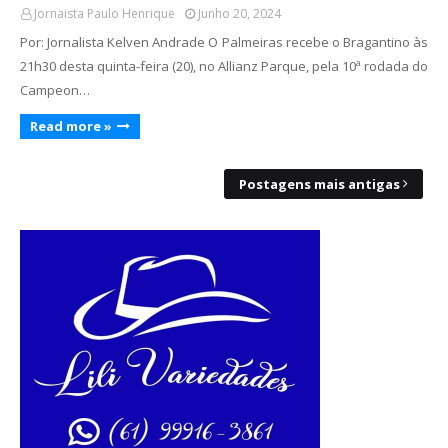
Jornaista Paulo Henrique
Junho 20, 2024
Por: Jornalista Kelven Andrade O Palmeiras recebe o Bragantino às
21h30 desta quinta-feira (20), no Allianz Parque, pela 10ª rodada do
Campeon…
Read more »
Postagens mais antigas