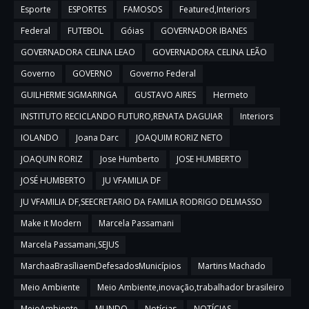
Esporte
ESPORTES
FAMOSOS
Featured,Interiors
Federal
FUTEBOL
Góias
GOVERNADOR IBANES
GOVERNADORA CELINA LEAO
GOVERNADORA CELINA LEÃO
Governo
GOVERNO
Governo Federal
GUILHERME SIGMARINGA
GUSTAVO AIRES
Hermeto
INSTITUTO RECICLANDO FUTURO,RENATA DAGUIAR
Interiors
IOLANDO
Joana Darc
JOAQUIM RORIZ NETO
JOAQUIN RORIZ
Jose Humberto
JOSE HUMBERTO
JOSÉ HUMBERTO
JU VFAMILIA DF
JU VFAMILIA DF,SEECRETARIO DA FAMILIA RODRIGO DELMASSO
Make it Modern
Marcela Passamani
Marcela Passamani,SEJUS
MarchaaBrasíliaemDefesadosMunicípios
Martins Machado
Meio Ambiente
Meio Ambiente,inovação,trabalhador brasileiro
MeioAmbiente
MUNDO
Notícias
NOTÍCIAS