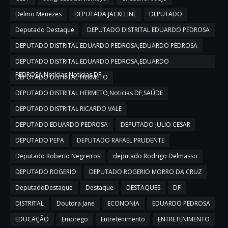
Delmo Menezes
DEPUTADA JACKELINE
DEPUTADO
Deputado Destaque
DEPUTADO DISTRITAL EDUARDO PEDROSA
DEPUTADO DISTRITAL EDUARDO PEDROSA,EDUARDO PEDROSA
DEPUTADO DISTRITAL EDUARDO PEDROSA,EDUARDO
PEDROSA,Notícias,Noticias DF
DEPUTADO DISTRITAL HERMETO
DEPUTADO DISTRITAL HERMETO,Noticias DF,SAÚDE
DEPUTADO DISTRITAL RICARDO VALE
DEPUTADO EDUARDO PEDROSA
DEPUTADO JULIO CESAR
DEPUTADO PEPA
DEPUTADO RAFAEL PRUDENTE
Deputado Roberio Negreiros
deputado Rodrigo Delmasso
DEPUTADO ROGERIO
DEPUTADO ROGERIO MORRO DA CRUZ
DeputadoDestaque
Destaque
DESTAQUES
DF
DISTRITAL
Doutora Jane
ECONONIA
EDUARDO PEDROSA
EDUCAÇÃO
Emprego
Entretenimento
ENTRETENIMENTO