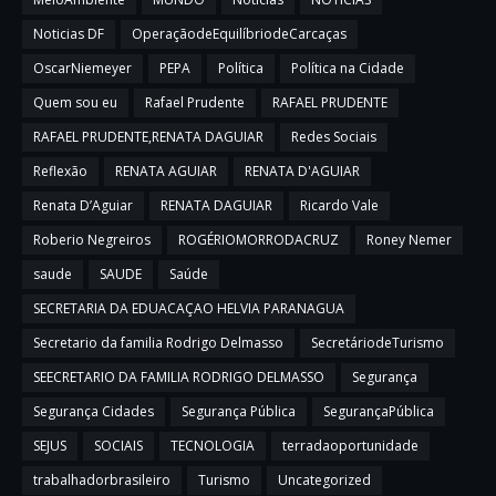
Noticias DF
OperaçãodeEquilíbriodeCarcaças
OscarNiemeyer
PEPA
Política
Política na Cidade
Quem sou eu
Rafael Prudente
RAFAEL PRUDENTE
RAFAEL PRUDENTE,RENATA DAGUIAR
Redes Sociais
Reflexão
RENATA AGUIAR
RENATA D'AGUIAR
Renata D’Aguiar
RENATA DAGUIAR
Ricardo Vale
Roberio Negreiros
ROGÉRIOMORRODACRUZ
Roney Nemer
saude
SAUDE
Saúde
SECRETARIA DA EDUACAÇAO HELVIA PARANAGUA
Secretario da familia Rodrigo Delmasso
SecretáriodeTurismo
SEECRETARIO DA FAMILIA RODRIGO DELMASSO
Segurança
Segurança Cidades
Segurança Pública
SegurançaPública
SEJUS
SOCIAIS
TECNOLOGIA
terradaoportunidade
trabalhadorbrasileiro
Turismo
Uncategorized