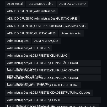
Ação Social
acessoaotrabalho
ADM DO CRUZEIRO
ADM DO CRUZEIRO,Administrações
ADM DO CRUZEIRO,Administrações,GUSTAVO AIRES
ADM DO CRUZEIRO,GOVERNADOR IBANES,GUSTAVO AIRES
ADM DO CRUZEIRO,GUSTAVO AIRES
Administração
Administrações
ADMINISTRAÇÕES
Administrações,ALCEU PRESTES
Administrações,ALCEU PRESTES,CELINA LEÃO
Administrações,ALCEU PRESTES,CELINA LEÃO,CIDADE
ESTRUTURAL,Cidades
Administrações,ALCEU PRESTES,CELINA LEÃO,CIDADE
ESTRUTURAL,GOV IBANES
Administrações,ALCEU PRESTES,CELINA LEÃO,CIDADE
ESTRUTURAL,RAFAEL PRUDENTE
Administrações,ALCEU PRESTES,CIDADE ESTRUTURAL
Administrações,ALCEU PRESTES,CIDADE ESTRUTURAL,Cidades
Administrações,ALCEU PRESTES,CIDADE
ESTRUTURAL,Cidades,SANTA LUZIA