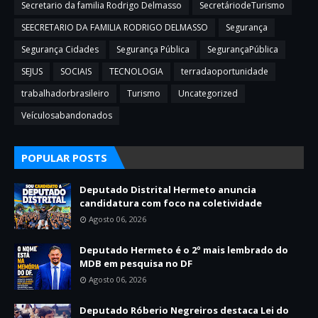
Secretario da familia Rodrigo Delmasso
SecretáriodeTurismo
SEECRETARIO DA FAMILIA RODRIGO DELMASSO
Segurança
Segurança Cidades
Segurança Pública
SegurançaPública
SEJUS
SOCIAIS
TECNOLOGIA
terradaoportunidade
trabalhadorbrasileiro
Turismo
Uncategorized
Veículosabandonados
POPULAR POSTS
Deputado Distrital Hermeto anuncia
candidatura com foco na coletividade
Agosto 06, 2026
Deputado Hermeto é o 2º mais lembrado do
MDB em pesquisa no DF
Agosto 06, 2026
Deputado Róberio Negreiros destaca Lei do