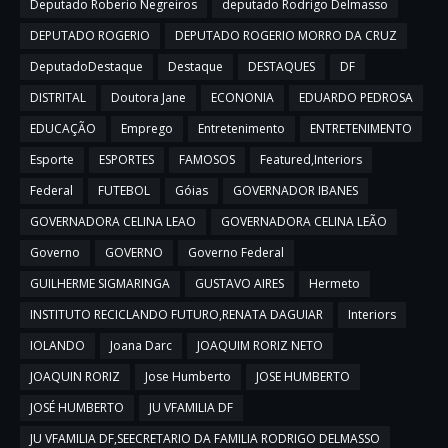
Deputado Roberio Negreiros
deputado Rodrigo Delmasso
DEPUTADO ROGERIO
DEPUTADO ROGERIO MORRO DA CRUZ
DeputadoDestaque
Destaque
DESTAQUES
DF
DISTRITAL
Doutora Jane
ECONONIA
EDUARDO PEDROSA
EDUCAÇÃO
Emprego
Entretenimento
ENTRETENIMENTO
Esporte
ESPORTES
FAMOSOS
Featured,Interiors
Federal
FUTEBOL
Góias
GOVERNADOR IBANES
GOVERNADORA CELINA LEAO
GOVERNADORA CELINA LEÃO
Governo
GOVERNO
Governo Federal
GUILHERME SIGMARINGA
GUSTAVO AIRES
Hermeto
INSTITUTO RECICLANDO FUTURO,RENATA DAGUIAR
Interiors
IOLANDO
Joana Darc
JOAQUIM RORIZ NETO
JOAQUIN RORIZ
Jose Humberto
JOSE HUMBERTO
JOSÉ HUMBERTO
JU VFAMILIA DF
JU VFAMILIA DF,SEECRETARIO DA FAMILIA RODRIGO DELMASSO