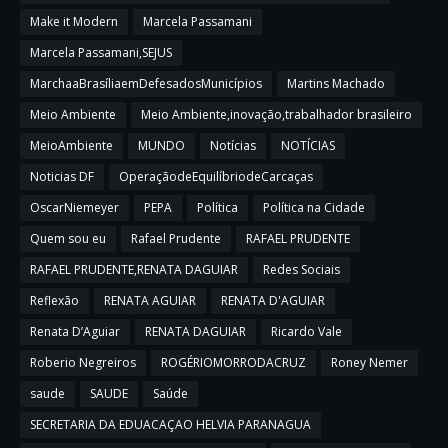
Make it Modern
Marcela Passamani
Marcela Passamani,SEJUS
MarchaaBrasíliaemDefesadosMunicípios
Martins Machado
Meio Ambiente
Meio Ambiente,inovação,trabalhador brasileiro
MeioAmbiente
MUNDO
Notícias
NOTÍCIAS
Noticias DF
OperaçãodeEquilíbriodeCarcaças
OscarNiemeyer
PEPA
Política
Política na Cidade
Quem sou eu
Rafael Prudente
RAFAEL PRUDENTE
RAFAEL PRUDENTE,RENATA DAGUIAR
Redes Sociais
Reflexão
RENATA AGUIAR
RENATA D'AGUIAR
Renata D’Aguiar
RENATA DAGUIAR
Ricardo Vale
Roberio Negreiros
ROGÉRIOMORRODACRUZ
Roney Nemer
saude
SAUDE
Saúde
SECRETARIA DA EDUACAÇAO HELVIA PARANAGUA