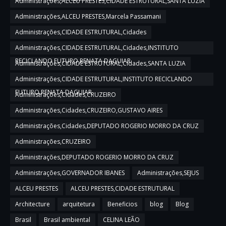
Administrações,ALCEU PRESTES,CIDADE ESTRUTURAL,SANTA LUZIA
Administrações,ALCEU PRESTES,Marcela Passamani
Administrações,CIDADE ESTRUTURAL,Cidades
Administrações,CIDADE ESTRUTURAL,Cidades,INSTITUTO
RECICLANDO FUTURO,RENATA DAGUIAR
Administrações,CIDADE ESTRUTURAL,Cidades,SANTA LUZIA
Administrações,CIDADE ESTRUTURAL,INSTITUTO RECICLANDO
FUTURO,RENATA DAGUIAR
Administrações,Cidades,CRUZEIRO
Administrações,Cidades,CRUZEIRO,GUSTAVO AIRES
Administrações,Cidades,DEPUTADO ROGERIO MORRO DA CRUZ
Administrações,CRUZEIRO
Administrações,DEPUTADO ROGERIO MORRO DA CRUZ
Administrações,GOVERNADOR IBANES
Administrações,SEJUS
ALCEU PRESTES
ALCEU PRESTES,CIDADE ESTRUTURAL
Architecture
arquitetura
Beneficios
blog
Blog
Brasil
Brasil ambiental
CELINA LEÃO