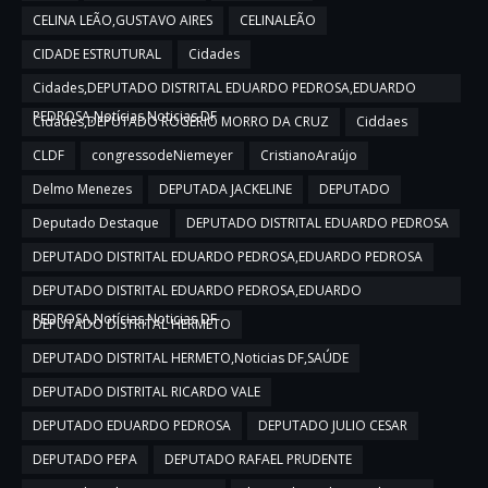
CELINA LEÃO,GUSTAVO AIRES
CELINALEÃO
CIDADE ESTRUTURAL
Cidades
Cidades,DEPUTADO DISTRITAL EDUARDO PEDROSA,EDUARDO
PEDROSA,Notícias,Noticias DF
Cidades,DEPUTADO ROGERIO MORRO DA CRUZ
Ciddaes
CLDF
congressodeNiemeyer
CristianoAraújo
Delmo Menezes
DEPUTADA JACKELINE
DEPUTADO
Deputado Destaque
DEPUTADO DISTRITAL EDUARDO PEDROSA
DEPUTADO DISTRITAL EDUARDO PEDROSA,EDUARDO PEDROSA
DEPUTADO DISTRITAL EDUARDO PEDROSA,EDUARDO
PEDROSA,Notícias,Noticias DF
DEPUTADO DISTRITAL HERMETO
DEPUTADO DISTRITAL HERMETO,Noticias DF,SAÚDE
DEPUTADO DISTRITAL RICARDO VALE
DEPUTADO EDUARDO PEDROSA
DEPUTADO JULIO CESAR
DEPUTADO PEPA
DEPUTADO RAFAEL PRUDENTE