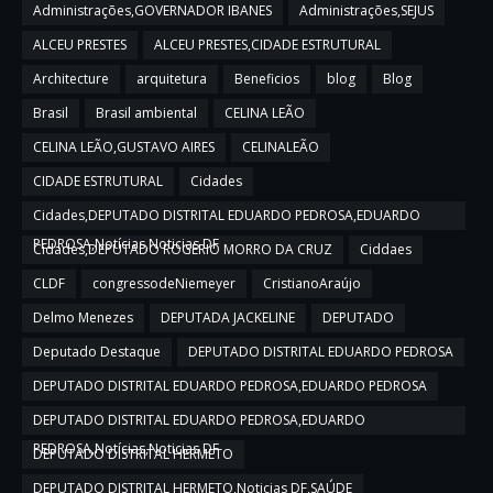
Administrações,GOVERNADOR IBANES
Administrações,SEJUS
ALCEU PRESTES
ALCEU PRESTES,CIDADE ESTRUTURAL
Architecture
arquitetura
Beneficios
blog
Blog
Brasil
Brasil ambiental
CELINA LEÃO
CELINA LEÃO,GUSTAVO AIRES
CELINALEÃO
CIDADE ESTRUTURAL
Cidades
Cidades,DEPUTADO DISTRITAL EDUARDO PEDROSA,EDUARDO
PEDROSA,Notícias,Noticias DF
Cidades,DEPUTADO ROGERIO MORRO DA CRUZ
Ciddaes
CLDF
congressodeNiemeyer
CristianoAraújo
Delmo Menezes
DEPUTADA JACKELINE
DEPUTADO
Deputado Destaque
DEPUTADO DISTRITAL EDUARDO PEDROSA
DEPUTADO DISTRITAL EDUARDO PEDROSA,EDUARDO PEDROSA
DEPUTADO DISTRITAL EDUARDO PEDROSA,EDUARDO
PEDROSA,Notícias,Noticias DF
DEPUTADO DISTRITAL HERMETO
DEPUTADO DISTRITAL HERMETO,Noticias DF,SAÚDE