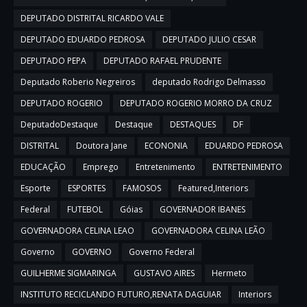
DEPUTADO DISTRITAL RICARDO VALE
DEPUTADO EDUARDO PEDROSA
DEPUTADO JULIO CESAR
DEPUTADO PEPA
DEPUTADO RAFAEL PRUDENTE
Deputado Roberio Negreiros
deputado Rodrigo Delmasso
DEPUTADO ROGERIO
DEPUTADO ROGERIO MORRO DA CRUZ
DeputadoDestaque
Destaque
DESTAQUES
DF
DISTRITAL
Doutora Jane
ECONONIA
EDUARDO PEDROSA
EDUCAÇÃO
Emprego
Entretenimento
ENTRETENIMENTO
Esporte
ESPORTES
FAMOSOS
Featured,Interiors
Federal
FUTEBOL
Góias
GOVERNADOR IBANES
GOVERNADORA CELINA LEAO
GOVERNADORA CELINA LEÃO
Governo
GOVERNO
Governo Federal
GUILHERME SIGMARINGA
GUSTAVO AIRES
Hermeto
INSTITUTO RECICLANDO FUTURO,RENATA DAGUIAR
Interiors