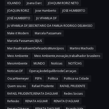
IOLANDO
Joana Darc
JOAQUIM RORIZ NETO
JOAQUIN RORIZ
Jose Humberto
JOSE HUMBERTO
JOSÉ HUMBERTO
JU VFAMILIA DF
JU VFAMILIA DF,SEECRETARIO DA FAMILIA RODRIGO DELMASSO
Make it Modern
Marcela Passamani
Marcela Passamani,SEJUS
MarchaaBrasíliaemDefesadosMunicípios
Martins Machado
Meio Ambiente
Meio Ambiente,inovação,trabalhador brasileiro
MeioAmbiente
MUNDO
Notícias
NOTÍCIAS
Noticias DF
OperaçãodeEquilíbriodeCarcaças
OscarNiemeyer
PEPA
Política
Política na Cidade
Quem sou eu
Rafael Prudente
RAFAEL PRUDENTE
RAFAEL PRUDENTE,RENATA DAGUIAR
Redes Sociais
Reflexão
RENATA AGUIAR
RENATA D'AGUIAR
Renata D’Aguiar
RENATA DAGUIAR
Ricardo Vale