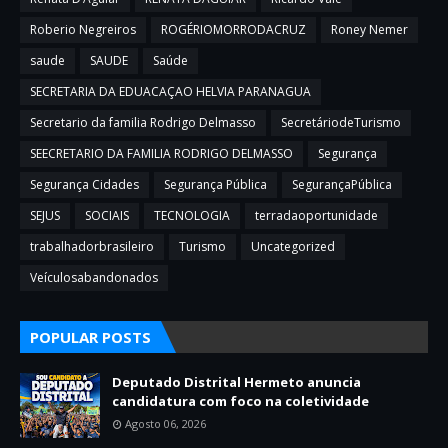
Roberio Negreiros
ROGÉRIOMORRODACRUZ
Roney Nemer
saude
SAUDE
Saúde
SECRETARIA DA EDUACAÇAO HELVIA PARANAGUA
Secretario da familia Rodrigo Delmasso
SecretáriodeTurismo
SEECRETARIO DA FAMILIA RODRIGO DELMASSO
Segurança
Segurança Cidades
Segurança Pública
SegurançaPública
SEJUS
SOCIAIS
TECNOLOGIA
terradaoportunidade
trabalhadorbrasileiro
Turismo
Uncategorized
Veículosabandonados
POPULAR POSTS
Deputado Distrital Hermeto anuncia
candidatura com foco na coletividade
Agosto 06, 2026