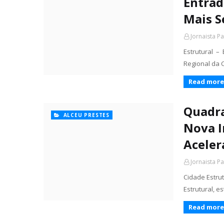
Entrad
Mais S
Jornaista P
Estrutural –
Regional da C
Read more
Quadra
ALCEU PRESTES
Nova I
Aceler
Jornaista P
Cidade Estru
Estrutural, 
Read more