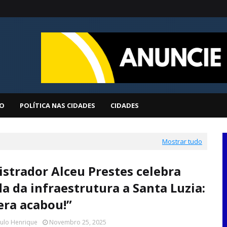
O
POLÍTICA NAS CIDADES
CIDADES
Mostrar tudo
strador Alceu Prestes celebra
a da infraestrutura a Santa Luzia:
era acabou!”
aulo Henrique
Novembro 25, 2025