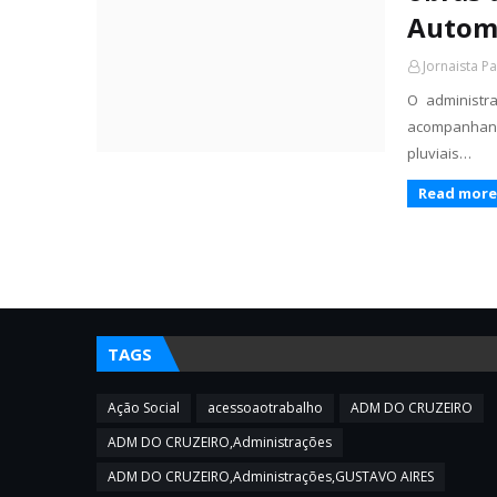
Autom
Jornaista P
O administr
acompanhand
pluviais…
Read more
TAGS
Ação Social
acessoaotrabalho
ADM DO CRUZEIRO
ADM DO CRUZEIRO,Administrações
ADM DO CRUZEIRO,Administrações,GUSTAVO AIRES