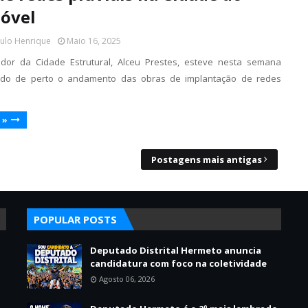
óvel
aulo Henrique
Maio 16, 2025
ador da Cidade Estrutural, Alceu Prestes, esteve nesta semana
o de perto o andamento das obras de implantação de redes
 »
Postagens mais antigas
POPULAR POSTS
Deputado Distrital Hermeto anuncia
candidatura com foco na coletividade
Agosto 06, 2026