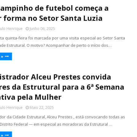
ampinho de futebol começa a
 forma no Setor Santa Luzia
aulo Henrique
Junho 06, 2025
a quinta-feira foi marcada por uma visita especial ao Setor Santa
ade Estrutural. O motivo? Acompanhar de perto o início dos…
 »
strador Alceu Prestes convida
es da Estrutural para a 6ª Semana
ativa pela Mulher
aulo Henrique
Maio 22, 2025
dor da Cidade Estrutural, Alceu Prestes , está convocando todas as
Distrito Federal — em especial as moradoras da Estrutural …
 »