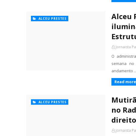
Alceu 
ALCEU PRESTES
ilumin
Estrut
Jornaista P
O administra
semana no 
andamento 
Read more
Mutirã
ALCEU PRESTES
no Rad
direit
Jornaista P