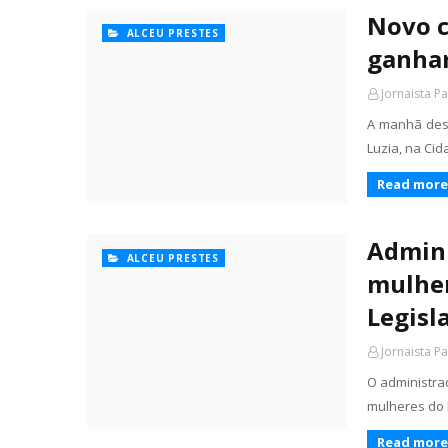
Novo c
ALCEU PRESTES
ganhar
Jornaista P
A manhã dest
Luzia, na Cid
Read more
Admini
ALCEU PRESTES
mulher
Legisl
Jornaista P
O administra
mulheres do 
Read more