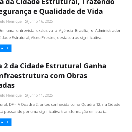
a da Cidade Estrutural, Trazendo
egurança e Qualidade de Vida
aulo Henrique
Junho 16, 2025
 Em uma entrevista exclusiva à Agência Brasília, o Administrador
idade Estrutural, Alceu Prestes, destacou as significativa…
 »
 2 da Cidade Estrutural Ganha
nfraestrutura com Obras
adas
aulo Henrique
Junho 11, 2025
tural, DF – A Quadra 2, antes conhecida como Quadra 12, na Cidade
está passando por uma significativa transformação em sua i…
 »