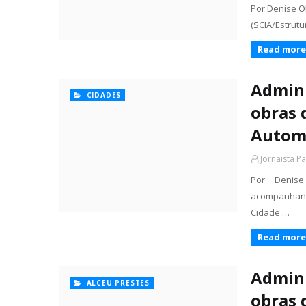
Por Denise Ol
(SCIA/Estrutu
Read more
Admini
CIDADES
obras 
Autom
Jornaista P
Por Denise
acompanhando
Cidade …
Read more
Admini
ALCEU PRESTES
obras 