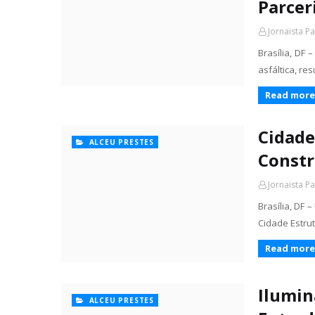
Parcer
Jornaista P
Brasília, DF
asfáltica, re
Read more
Cidade
ALCEU PRESTES
Constr
Jornaista P
Brasília, DF
Cidade Estru
Read more
Ilumin
ALCEU PRESTES