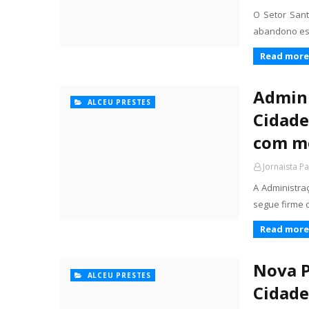
O Setor Sant
abandono est
Read more
Admini
ALCEU PRESTES
Cidade
com m
Jornaista P
A Administraç
segue firme 
Read more
Nova 
ALCEU PRESTES
Cidade