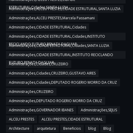
ESTRUTURAL,Cidades,SANTA LUZIA
Administrações,ALCEU PRESTES,CIDADE ESTRUTURAL,SANTA LUZIA
Administrações,ALCEU PRESTES,Marcela Passamani
Administrações,CIDADE ESTRUTURAL,Cidades
Administrações,CIDADE ESTRUTURAL,Cidades,INSTITUTO
RECICLANDO FUTURO,RENATA DAGUIAR
Administrações,CIDADE ESTRUTURAL,Cidades,SANTA LUZIA
Administrações,CIDADE ESTRUTURAL,INSTITUTO RECICLANDO
FUTURO,RENATA DAGUIAR
Administrações,Cidades,CRUZEIRO
Administrações,Cidades,CRUZEIRO,GUSTAVO AIRES
Administrações,Cidades,DEPUTADO ROGERIO MORRO DA CRUZ
Administrações,CRUZEIRO
Administrações,DEPUTADO ROGERIO MORRO DA CRUZ
Administrações,GOVERNADOR IBANES
Administrações,SEJUS
ALCEU PRESTES
ALCEU PRESTES,CIDADE ESTRUTURAL
Architecture
arquitetura
Beneficios
blog
Blog