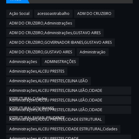
Ação Social
acessoaotrabalho
ADM DO CRUZEIRO
ADM DO CRUZEIRO,Administrações
ADM DO CRUZEIRO,Administrações,GUSTAVO AIRES
ADM DO CRUZEIRO,GOVERNADOR IBANES,GUSTAVO AIRES
ADM DO CRUZEIRO,GUSTAVO AIRES
Administração
Administrações
ADMINISTRAÇÕES
Administrações,ALCEU PRESTES
Administrações,ALCEU PRESTES,CELINA LEÃO
Administrações,ALCEU PRESTES,CELINA LEÃO,CIDADE
ESTRUTURAL,Cidades
Administrações,ALCEU PRESTES,CELINA LEÃO,CIDADE
ESTRUTURAL,GOV IBANES
Administrações,ALCEU PRESTES,CELINA LEÃO,CIDADE
ESTRUTURAL,RAFAEL PRUDENTE
Administrações,ALCEU PRESTES,CIDADE ESTRUTURAL
Administrações,ALCEU PRESTES,CIDADE ESTRUTURAL,Cidades
Administrações,ALCEU PRESTES,CIDADE