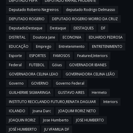
DEPUTADO PEPA
DEPUTADO RAFAEL PRUDENTE
Deputado Roberio Negreiros
deputado Rodrigo Delmasso
DEPUTADO ROGERIO
DEPUTADO ROGERIO MORRO DA CRUZ
DeputadoDestaque
Destaque
DESTAQUES
DF
DISTRITAL
Doutora Jane
ECONONIA
EDUARDO PEDROSA
EDUCAÇÃO
Emprego
Entretenimento
ENTRETENIMENTO
Esporte
ESPORTES
FAMOSOS
Featured,Interiors
Federal
FUTEBOL
Góias
GOVERNADOR IBANES
GOVERNADORA CELINA LEAO
GOVERNADORA CELINA LEÃO
Governo
GOVERNO
Governo Federal
GUILHERME SIGMARINGA
GUSTAVO AIRES
Hermeto
INSTITUTO RECICLANDO FUTURO,RENATA DAGUIAR
Interiors
IOLANDO
Joana Darc
JOAQUIM RORIZ NETO
JOAQUIN RORIZ
Jose Humberto
JOSE HUMBERTO
JOSÉ HUMBERTO
JU VFAMILIA DF