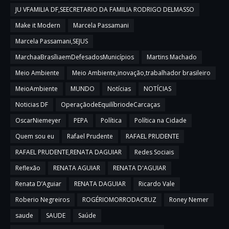
JU VFAMILIA DF,SEECRETARIO DA FAMILIA RODRIGO DELMASSO
Make it Modern
Marcela Passamani
Marcela Passamani,SEJUS
MarchaaBrasíliaemDefesadosMunicípios
Martins Machado
Meio Ambiente
Meio Ambiente,inovação,trabalhador brasileiro
MeioAmbiente
MUNDO
Notícias
NOTÍCIAS
Noticias DF
OperaçãodeEquilíbriodeCarcaças
OscarNiemeyer
PEPA
Política
Política na Cidade
Quem sou eu
Rafael Prudente
RAFAEL PRUDENTE
RAFAEL PRUDENTE,RENATA DAGUIAR
Redes Sociais
Reflexão
RENATA AGUIAR
RENATA D'AGUIAR
Renata D’Aguiar
RENATA DAGUIAR
Ricardo Vale
Roberio Negreiros
ROGÉRIOMORRODACRUZ
Roney Nemer
saude
SAUDE
Saúde