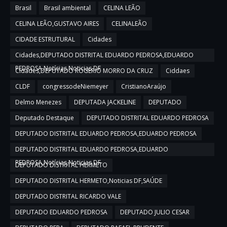
Brasil
Brasil ambiental
CELINA LEÃO
CELINA LEÃO,GUSTAVO AIRES
CELINALEÃO
CIDADE ESTRUTURAL
Cidades
Cidades,DEPUTADO DISTRITAL EDUARDO PEDROSA,EDUARDO
PEDROSA,Notícias,Noticias DF
Cidades,DEPUTADO ROGERIO MORRO DA CRUZ
Ciddaes
CLDF
congressodeNiemeyer
CristianoAraújo
Delmo Menezes
DEPUTADA JACKELINE
DEPUTADO
Deputado Destaque
DEPUTADO DISTRITAL EDUARDO PEDROSA
DEPUTADO DISTRITAL EDUARDO PEDROSA,EDUARDO PEDROSA
DEPUTADO DISTRITAL EDUARDO PEDROSA,EDUARDO
PEDROSA,Notícias,Noticias DF
DEPUTADO DISTRITAL HERMETO
DEPUTADO DISTRITAL HERMETO,Noticias DF,SAÚDE
DEPUTADO DISTRITAL RICARDO VALE
DEPUTADO EDUARDO PEDROSA
DEPUTADO JULIO CESAR