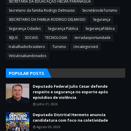
SECRETARIA DA EDUACAÇAO HELVIA PARANAGUA
Secretario da familia Rodrigo Delmasso
SecretáriodeTurismo
SEECRETARIO DA FAMILIA RODRIGO DELMASSO
Segurança
Segurança Cidades
Segurança Pública
SegurançaPública
SEJUS
SOCIAIS
TECNOLOGIA
terradaoportunidade
trabalhadorbrasileiro
Turismo
Uncategorized
Veículosabandonados
POPULAR POSTS
Deputado Federal Julio Cesar defende
respeito e segurança no esporte após
episódios de violência
Julho 31, 2026
Deputado Distrital Hermeto anuncia
candidatura com foco na coletividade
Agosto 06, 2026