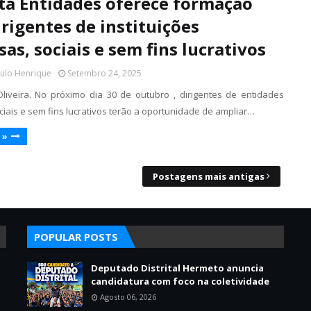
ta Entidades oferece formação
irigentes de instituições
sas, sociais e sem fins lucrativos
aulo Henrique
Setembro 24, 2025
liveira. No próximo dia 30 de outubro , dirigentes de entidades
ociais e sem fins lucrativos terão a oportunidade de ampliar…
 »
Postagens mais antigas
POPULAR POSTS
Deputado Distrital Hermeto anuncia
candidatura com foco na coletividade
Agosto 06, 2026