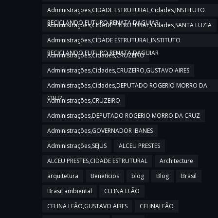
Administrações,CIDADE ESTRUTURAL,Cidades,INSTITUTO
RECICLANDO FUTURO,RENATA DAGUIAR
Administrações,CIDADE ESTRUTURAL,Cidades,SANTA LUZIA
Administrações,CIDADE ESTRUTURAL,INSTITUTO
RECICLANDO FUTURO,RENATA DAGUIAR
Administrações,Cidades,CRUZEIRO
Administrações,Cidades,CRUZEIRO,GUSTAVO AIRES
Administrações,Cidades,DEPUTADO ROGERIO MORRO DA
CRUZ
Administrações,CRUZEIRO
Administrações,DEPUTADO ROGERIO MORRO DA CRUZ
Administrações,GOVERNADOR IBANES
Administrações,SEJUS
ALCEU PRESTES
ALCEU PRESTES,CIDADE ESTRUTURAL
Architecture
arquitetura
Beneficios
blog
Blog
Brasil
Brasil ambiental
CELINA LEÃO
CELINA LEÃO,GUSTAVO AIRES
CELINALEÃO