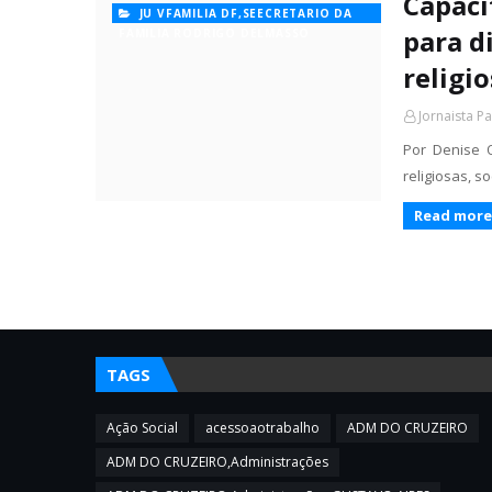
Capaci
JU VFAMILIA DF,SEECRETARIO DA
para d
FAMILIA RODRIGO DELMASSO
religio
Jornaista P
Por Denise O
religiosas, s
Read more
TAGS
Ação Social
acessoaotrabalho
ADM DO CRUZEIRO
ADM DO CRUZEIRO,Administrações