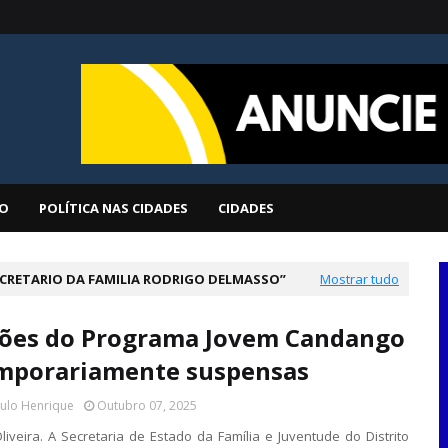
O
POLÍTICA NAS CIDADES
CIDADES
EECRETARIO DA FAMILIA RODRIGO DELMASSO
Mostrar tudo
ções do Programa Jovem Candango
mporariamente suspensas
aulo Henrique
Outubro 07, 2025
liveira. A Secretaria de Estado da Família e Juventude do Distrito