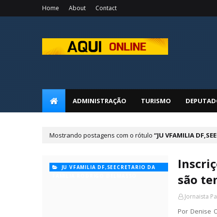
Home
About
Contact
ADMINISTRAÇÃO
TURISMO
DEPUTAD
Mostrando postagens com o rótulo
JU VFAMILIA DF,S
Inscri
JU VFAMILIA DF,SEECRETARIO DA
são te
FAMILIA RODRIGO DELMASSO
Jornaista P
Por Denise O