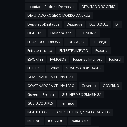
deputado Rodrigo Delmasso
DEPUTADO ROGERIO
DEPUTADO ROGERIO MORRO DA CRUZ
DeputadoDestaque
Destaque
DESTAQUES
DF
DISTRITAL
Doutora Jane
ECONONIA
EDUARDO PEDROSA
EDUCAÇÃO
Emprego
Entretenimento
ENTRETENIMENTO
Esporte
ESPORTES
FAMOSOS
Featured,Interiors
Federal
FUTEBOL
Góias
GOVERNADOR IBANES
GOVERNADORA CELINA LEAO
GOVERNADORA CELINA LEÃO
Governo
GOVERNO
Governo Federal
GUILHERME SIGMARINGA
GUSTAVO AIRES
Hermeto
INSTITUTO RECICLANDO FUTURO,RENATA DAGUIAR
Interiors
IOLANDO
Joana Darc