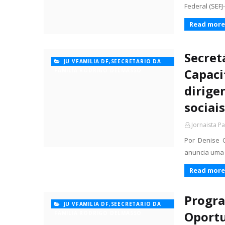
Federal (SEF
Read more
Secret
JU VFAMILIA DF,SEECRETARIO DA
Capaci
FAMILIA RODRIGO DELMASSO
dirige
sociais
Jornaista P
Por Denise O
anuncia uma 
Read more
Progr
JU VFAMILIA DF,SEECRETARIO DA
Oportu
FAMILIA RODRIGO DELMASSO