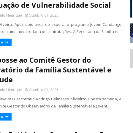
uação de Vulnerabilidade Social
aulo Henrique
Outubro 01, 2025
Oliveira. Após dois anos de espera, o programa Jovem Candango
a com uma nova rodada de contratações. A Secretaria da Família e…
 »
posse ao Comitê Gestor do
atório da Família Sustentável e
tude
aulo Henrique
Outubro 01, 2025
liveira O secretário Rodrigo Delmasso oficializou, nesta semana, a
itê Gestor do Observatório da Família Sustentável e Juvent…
 »