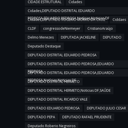
CIDADE ESTRUTURAL
Cidades
Cidades,DEPUTADO DISTRITAL EDUARDO
PEDROSA,EDUARDO PEDROSA,Notícias,Noticias DF
Cidades,DEPUTADO ROGERIO MORRO DA CRUZ
Ciddaes
CLDF
congressodeNiemeyer
CristianoAraújo
Delmo Menezes
DEPUTADA JACKELINE
DEPUTADO
Deputado Destaque
DEPUTADO DISTRITAL EDUARDO PEDROSA
DEPUTADO DISTRITAL EDUARDO PEDROSA,EDUARDO
PEDROSA
DEPUTADO DISTRITAL EDUARDO PEDROSA,EDUARDO
PEDROSA,Notícias,Noticias DF
DEPUTADO DISTRITAL HERMETO
DEPUTADO DISTRITAL HERMETO,Noticias DF,SAÚDE
DEPUTADO DISTRITAL RICARDO VALE
DEPUTADO EDUARDO PEDROSA
DEPUTADO JULIO CESAR
DEPUTADO PEPA
DEPUTADO RAFAEL PRUDENTE
Deputado Roberio Negreiros