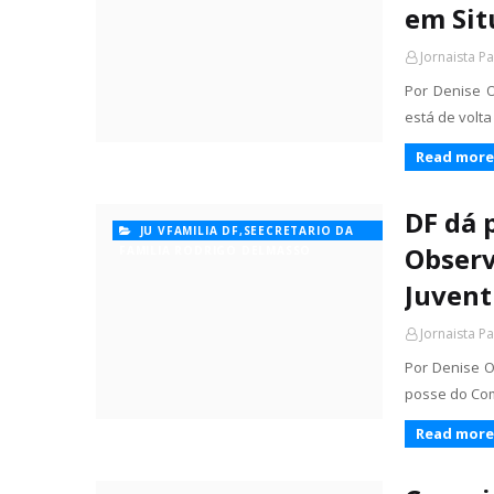
em Sit
Jornaista P
Por Denise 
está de volt
Read more
DF dá 
JU VFAMILIA DF,SEECRETARIO DA
Observ
FAMILIA RODRIGO DELMASSO
Juven
Jornaista P
Por Denise O
posse do Com
Read more