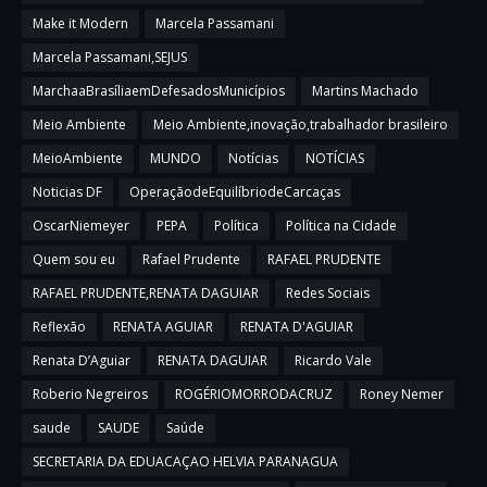
Make it Modern
Marcela Passamani
Marcela Passamani,SEJUS
MarchaaBrasíliaemDefesadosMunicípios
Martins Machado
Meio Ambiente
Meio Ambiente,inovação,trabalhador brasileiro
MeioAmbiente
MUNDO
Notícias
NOTÍCIAS
Noticias DF
OperaçãodeEquilíbriodeCarcaças
OscarNiemeyer
PEPA
Política
Política na Cidade
Quem sou eu
Rafael Prudente
RAFAEL PRUDENTE
RAFAEL PRUDENTE,RENATA DAGUIAR
Redes Sociais
Reflexão
RENATA AGUIAR
RENATA D'AGUIAR
Renata D’Aguiar
RENATA DAGUIAR
Ricardo Vale
Roberio Negreiros
ROGÉRIOMORRODACRUZ
Roney Nemer
saude
SAUDE
Saúde
SECRETARIA DA EDUACAÇAO HELVIA PARANAGUA