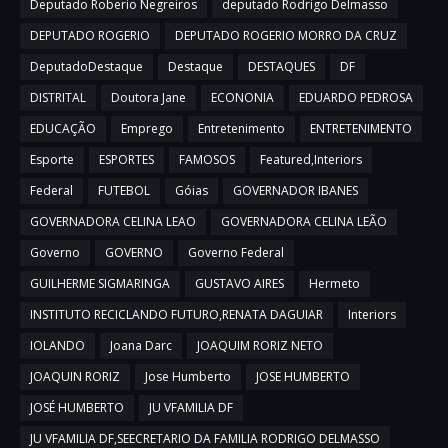
Deputado Roberio Negreiros
deputado Rodrigo Delmasso
DEPUTADO ROGERIO
DEPUTADO ROGERIO MORRO DA CRUZ
DeputadoDestaque
Destaque
DESTAQUES
DF
DISTRITAL
Doutora Jane
ECONONIA
EDUARDO PEDROSA
EDUCAÇÃO
Emprego
Entretenimento
ENTRETENIMENTO
Esporte
ESPORTES
FAMOSOS
Featured,Interiors
Federal
FUTEBOL
Góias
GOVERNADOR IBANES
GOVERNADORA CELINA LEAO
GOVERNADORA CELINA LEÃO
Governo
GOVERNO
Governo Federal
GUILHERME SIGMARINGA
GUSTAVO AIRES
Hermeto
INSTITUTO RECICLANDO FUTURO,RENATA DAGUIAR
Interiors
IOLANDO
Joana Darc
JOAQUIM RORIZ NETO
JOAQUIN RORIZ
Jose Humberto
JOSE HUMBERTO
JOSÉ HUMBERTO
JU VFAMILIA DF
JU VFAMILIA DF,SEECRETARIO DA FAMILIA RODRIGO DELMASSO