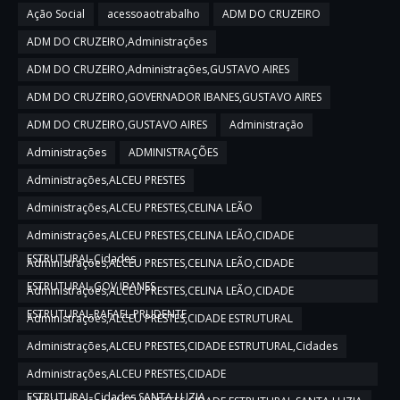
Ação Social
acessoaotrabalho
ADM DO CRUZEIRO
ADM DO CRUZEIRO,Administrações
ADM DO CRUZEIRO,Administrações,GUSTAVO AIRES
ADM DO CRUZEIRO,GOVERNADOR IBANES,GUSTAVO AIRES
ADM DO CRUZEIRO,GUSTAVO AIRES
Administração
Administrações
ADMINISTRAÇÕES
Administrações,ALCEU PRESTES
Administrações,ALCEU PRESTES,CELINA LEÃO
Administrações,ALCEU PRESTES,CELINA LEÃO,CIDADE
ESTRUTURAL,Cidades
Administrações,ALCEU PRESTES,CELINA LEÃO,CIDADE
ESTRUTURAL,GOV IBANES
Administrações,ALCEU PRESTES,CELINA LEÃO,CIDADE
ESTRUTURAL,RAFAEL PRUDENTE
Administrações,ALCEU PRESTES,CIDADE ESTRUTURAL
Administrações,ALCEU PRESTES,CIDADE ESTRUTURAL,Cidades
Administrações,ALCEU PRESTES,CIDADE
ESTRUTURAL,Cidades,SANTA LUZIA