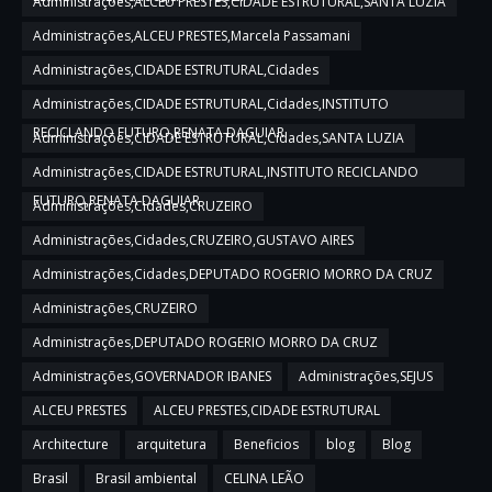
Administrações,ALCEU PRESTES,CIDADE ESTRUTURAL,SANTA LUZIA
Administrações,ALCEU PRESTES,Marcela Passamani
Administrações,CIDADE ESTRUTURAL,Cidades
Administrações,CIDADE ESTRUTURAL,Cidades,INSTITUTO
RECICLANDO FUTURO,RENATA DAGUIAR
Administrações,CIDADE ESTRUTURAL,Cidades,SANTA LUZIA
Administrações,CIDADE ESTRUTURAL,INSTITUTO RECICLANDO
FUTURO,RENATA DAGUIAR
Administrações,Cidades,CRUZEIRO
Administrações,Cidades,CRUZEIRO,GUSTAVO AIRES
Administrações,Cidades,DEPUTADO ROGERIO MORRO DA CRUZ
Administrações,CRUZEIRO
Administrações,DEPUTADO ROGERIO MORRO DA CRUZ
Administrações,GOVERNADOR IBANES
Administrações,SEJUS
ALCEU PRESTES
ALCEU PRESTES,CIDADE ESTRUTURAL
Architecture
arquitetura
Beneficios
blog
Blog
Brasil
Brasil ambiental
CELINA LEÃO