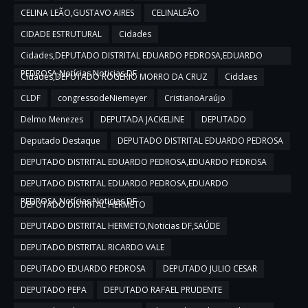
CELINA LEÃO,GUSTAVO AIRES
CELINALEÃO
CIDADE ESTRUTURAL
Cidades
Cidades,DEPUTADO DISTRITAL EDUARDO PEDROSA,EDUARDO
PEDROSA,Notícias,Noticias DF
Cidades,DEPUTADO ROGERIO MORRO DA CRUZ
Ciddaes
CLDF
congressodeNiemeyer
CristianoAraújo
Delmo Menezes
DEPUTADA JACKELINE
DEPUTADO
Deputado Destaque
DEPUTADO DISTRITAL EDUARDO PEDROSA
DEPUTADO DISTRITAL EDUARDO PEDROSA,EDUARDO PEDROSA
DEPUTADO DISTRITAL EDUARDO PEDROSA,EDUARDO
PEDROSA,Notícias,Noticias DF
DEPUTADO DISTRITAL HERMETO
DEPUTADO DISTRITAL HERMETO,Noticias DF,SAÚDE
DEPUTADO DISTRITAL RICARDO VALE
DEPUTADO EDUARDO PEDROSA
DEPUTADO JULIO CESAR
DEPUTADO PEPA
DEPUTADO RAFAEL PRUDENTE