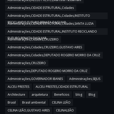
Administrações,CIDADE ESTRUTURAL,Cidades
Administrações,CIDADE ESTRUTURAL,Cidades,INSTITUTO
RECICLANDO FUTURO,RENATA DAGUIAR
Administrações,CIDADE ESTRUTURAL,Cidades,SANTA LUZIA
Administrações,CIDADE ESTRUTURAL,INSTITUTO RECICLANDO
FUTURO,RENATA DAGUIAR
Administrações,Cidades,CRUZEIRO
Administrações,Cidades,CRUZEIRO,GUSTAVO AIRES
Administrações,Cidades,DEPUTADO ROGERIO MORRO DA CRUZ
Administrações,CRUZEIRO
Administrações,DEPUTADO ROGERIO MORRO DA CRUZ
Administrações,GOVERNADOR IBANES
Administrações,SEJUS
ALCEU PRESTES
ALCEU PRESTES,CIDADE ESTRUTURAL
Architecture
arquitetura
Beneficios
blog
Blog
Brasil
Brasil ambiental
CELINA LEÃO
CELINA LEÃO,GUSTAVO AIRES
CELINALEÃO