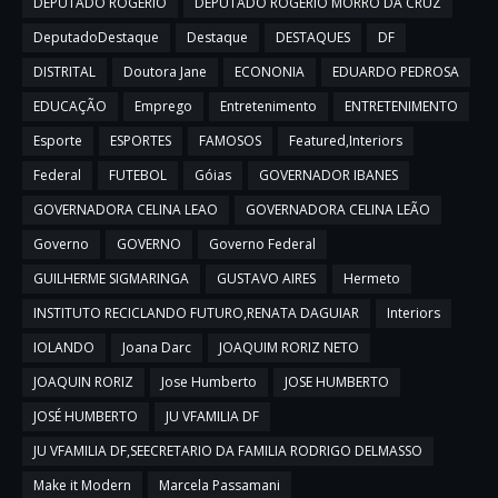
DEPUTADO ROGERIO
DEPUTADO ROGERIO MORRO DA CRUZ
DeputadoDestaque
Destaque
DESTAQUES
DF
DISTRITAL
Doutora Jane
ECONONIA
EDUARDO PEDROSA
EDUCAÇÃO
Emprego
Entretenimento
ENTRETENIMENTO
Esporte
ESPORTES
FAMOSOS
Featured,Interiors
Federal
FUTEBOL
Góias
GOVERNADOR IBANES
GOVERNADORA CELINA LEAO
GOVERNADORA CELINA LEÃO
Governo
GOVERNO
Governo Federal
GUILHERME SIGMARINGA
GUSTAVO AIRES
Hermeto
INSTITUTO RECICLANDO FUTURO,RENATA DAGUIAR
Interiors
IOLANDO
Joana Darc
JOAQUIM RORIZ NETO
JOAQUIN RORIZ
Jose Humberto
JOSE HUMBERTO
JOSÉ HUMBERTO
JU VFAMILIA DF
JU VFAMILIA DF,SEECRETARIO DA FAMILIA RODRIGO DELMASSO
Make it Modern
Marcela Passamani