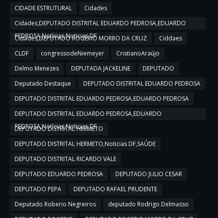
CIDADE ESTRUTURAL
Cidades
Cidades,DEPUTADO DISTRITAL EDUARDO PEDROSA,EDUARDO
PEDROSA,Notícias,Noticias DF
Cidades,DEPUTADO ROGERIO MORRO DA CRUZ
Ciddaes
CLDF
congressodeNiemeyer
CristianoAraújo
Delmo Menezes
DEPUTADA JACKELINE
DEPUTADO
Deputado Destaque
DEPUTADO DISTRITAL EDUARDO PEDROSA
DEPUTADO DISTRITAL EDUARDO PEDROSA,EDUARDO PEDROSA
DEPUTADO DISTRITAL EDUARDO PEDROSA,EDUARDO
PEDROSA,Notícias,Noticias DF
DEPUTADO DISTRITAL HERMETO
DEPUTADO DISTRITAL HERMETO,Noticias DF,SAÚDE
DEPUTADO DISTRITAL RICARDO VALE
DEPUTADO EDUARDO PEDROSA
DEPUTADO JULIO CESAR
DEPUTADO PEPA
DEPUTADO RAFAEL PRUDENTE
Deputado Roberio Negreiros
deputado Rodrigo Delmasso