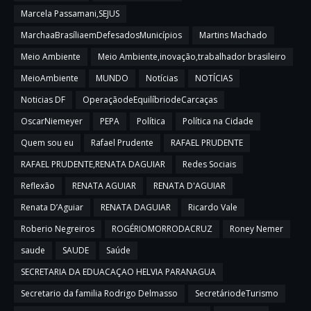
Marcela Passamani,SEJUS
MarchaaBrasíliaemDefesadosMunicípios
Martins Machado
Meio Ambiente
Meio Ambiente,inovação,trabalhador brasileiro
MeioAmbiente
MUNDO
Notícias
NOTÍCIAS
Noticias DF
OperaçãodeEquilíbriodeCarcaças
OscarNiemeyer
PEPA
Política
Política na Cidade
Quem sou eu
Rafael Prudente
RAFAEL PRUDENTE
RAFAEL PRUDENTE,RENATA DAGUIAR
Redes Sociais
Reflexão
RENATA AGUIAR
RENATA D'AGUIAR
Renata D’Aguiar
RENATA DAGUIAR
Ricardo Vale
Roberio Negreiros
ROGÉRIOMORRODACRUZ
Roney Nemer
saude
SAUDE
Saúde
SECRETARIA DA EDUACAÇAO HELVIA PARANAGUA
Secretario da familia Rodrigo Delmasso
SecretáriodeTurismo