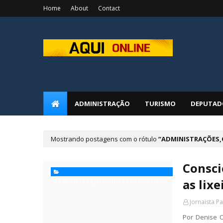
Home
About
Contact
ADMINISTRAÇÃO
TURISMO
DEPUTAD
Mostrando postagens com o rótulo
ADMINISTRAÇÕES,
Consci
as lixe
ADMINISTRAÇÕES,CIDADES,CRUZEIRO
Jornaista P
Por Denise O