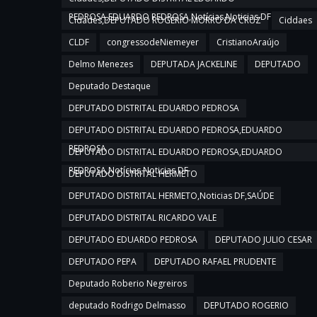
PEDROSA,EDUARDO PEDROSA,Notícias,Noticias DF
Cidades,DEPUTADO ROGERIO MORRO DA CRUZ
Ciddaes
CLDF
congressodeNiemeyer
CristianoAraújo
Delmo Menezes
DEPUTADA JACKELINE
DEPUTADO
Deputado Destaque
DEPUTADO DISTRITAL EDUARDO PEDROSA
DEPUTADO DISTRITAL EDUARDO PEDROSA,EDUARDO
PEDROSA
DEPUTADO DISTRITAL EDUARDO PEDROSA,EDUARDO
PEDROSA,Notícias,Noticias DF
DEPUTADO DISTRITAL HERMETO
DEPUTADO DISTRITAL HERMETO,Noticias DF,SAÚDE
DEPUTADO DISTRITAL RICARDO VALE
DEPUTADO EDUARDO PEDROSA
DEPUTADO JULIO CESAR
DEPUTADO PEPA
DEPUTADO RAFAEL PRUDENTE
Deputado Roberio Negreiros
deputado Rodrigo Delmasso
DEPUTADO ROGERIO