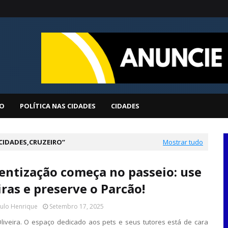
O
POLÍTICA NAS CIDADES
CIDADES
CIDADES,CRUZEIRO
Mostrar tudo
entização começa no passeio: use
iras e preserve o Parcão!
aulo Henrique
Setembro 17, 2025
liveira. O espaço dedicado aos pets e seus tutores está de cara