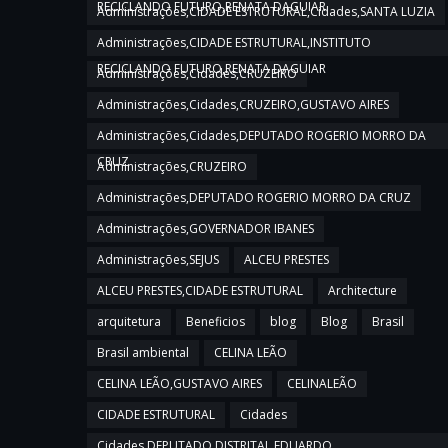
RECICLANDO FUTURO,RENATA DAGUIAR
Administrações,CIDADE ESTRUTURAL,Cidades,SANTA LUZIA
Administrações,CIDADE ESTRUTURAL,INSTITUTO
RECICLANDO FUTURO,RENATA DAGUIAR
Administrações,Cidades,CRUZEIRO
Administrações,Cidades,CRUZEIRO,GUSTAVO AIRES
Administrações,Cidades,DEPUTADO ROGERIO MORRO DA
CRUZ
Administrações,CRUZEIRO
Administrações,DEPUTADO ROGERIO MORRO DA CRUZ
Administrações,GOVERNADOR IBANES
Administrações,SEJUS
ALCEU PRESTES
ALCEU PRESTES,CIDADE ESTRUTURAL
Architecture
arquitetura
Beneficios
blog
Blog
Brasil
Brasil ambiental
CELINA LEÃO
CELINA LEÃO,GUSTAVO AIRES
CELINALEÃO
CIDADE ESTRUTURAL
Cidades
Cidades,DEPUTADO DISTRITAL EDUARDO