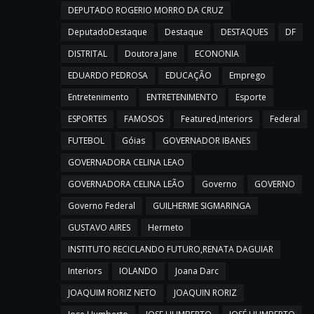
DEPUTADO ROGERIO MORRO DA CRUZ
DeputadoDestaque
Destaque
DESTAQUES
DF
DISTRITAL
Doutora Jane
ECONONIA
EDUARDO PEDROSA
EDUCAÇÃO
Emprego
Entretenimento
ENTRETENIMENTO
Esporte
ESPORTES
FAMOSOS
Featured,Interiors
Federal
FUTEBOL
Góias
GOVERNADOR IBANES
GOVERNADORA CELINA LEAO
GOVERNADORA CELINA LEÃO
Governo
GOVERNO
Governo Federal
GUILHERME SIGMARINGA
GUSTAVO AIRES
Hermeto
INSTITUTO RECICLANDO FUTURO,RENATA DAGUIAR
Interiors
IOLANDO
Joana Darc
JOAQUIM RORIZ NETO
JOAQUIN RORIZ