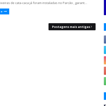
ixeiras de cata-caca já foram instaladas no Parcão , garant…
 »
Postagens mais antigas