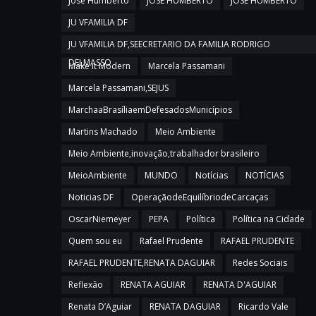
Jose Humberto
JOSE HUMBERTO
JOSÉ HUMBERTO
JU VFAMILIA DF
JU VFAMILIA DF,SEECRETARIO DA FAMILIA RODRIGO
DELMASSO
Make it Modern
Marcela Passamani
Marcela Passamani,SEJUS
MarchaaBrasíliaemDefesadosMunicípios
Martins Machado
Meio Ambiente
Meio Ambiente,inovação,trabalhador brasileiro
MeioAmbiente
MUNDO
Notícias
NOTÍCIAS
Noticias DF
OperaçãodeEquilíbriodeCarcaças
OscarNiemeyer
PEPA
Política
Política na Cidade
Quem sou eu
Rafael Prudente
RAFAEL PRUDENTE
RAFAEL PRUDENTE,RENATA DAGUIAR
Redes Sociais
Reflexão
RENATA AGUIAR
RENATA D'AGUIAR
Renata D’Aguiar
RENATA DAGUIAR
Ricardo Vale