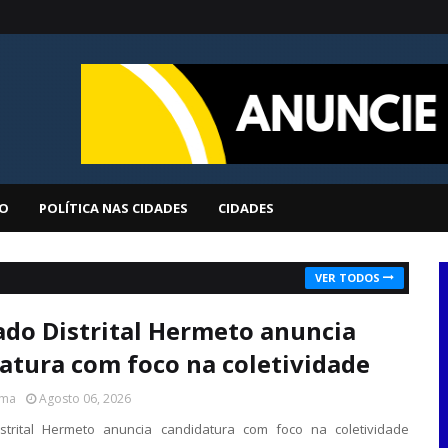
O
POLÍTICA NAS CIDADES
CIDADES
VER TODOS
do Distrital Hermeto anuncia
atura com foco na coletividade
ima
Agosto 06, 2026
strital Hermeto anuncia candidatura com foco na coletividade