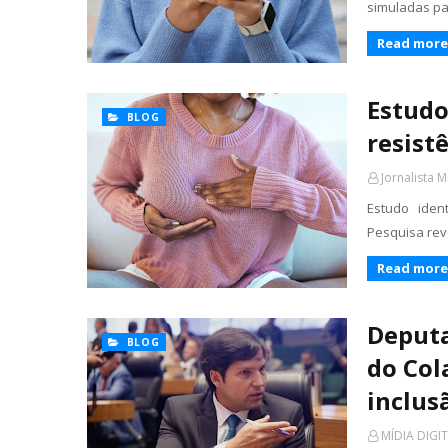
simuladas p
Read more
Estudo
BLOG
resist
Jornalista M
Estudo iden
Pesquisa rev
Read more
Deputa
BLOG
do Col
inclus
MÍDIA DIGI