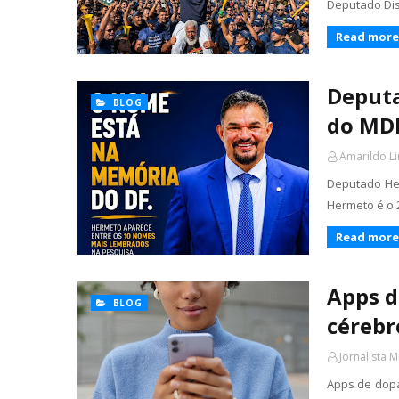
Deputado Dis
Read more
Deputa
BLOG
do MDB
Amarildo L
Deputado He
Hermeto é o
Read more
Apps d
BLOG
cérebr
Jornalista M
Apps de dopa