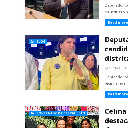
Deputado Rób
da inclusão n
Read more
Deputa
BLOG
candid
distrit
MÍDIA DIGI
Deputado Rób
distrital no 
Read more
Celina
GOVERNADORA CELINA LEÃO
destac