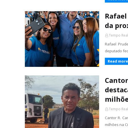
Rafael
da pro
Tempo Rea
Rafael Prud
deputado fed
Read more
Cantor
destac
milhõe
Tempo Rea
Cantor R. C
milhões na C