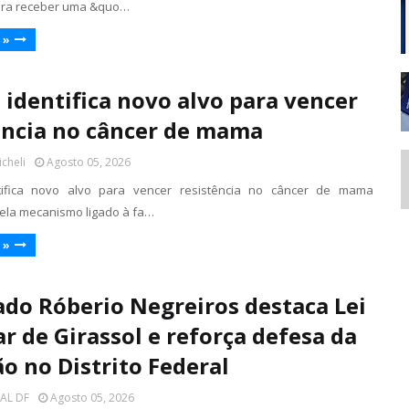
ara receber uma &quo…
 »
 identifica novo alvo para vencer
ência no câncer de mama
icheli
Agosto 05, 2026
tifica novo alvo para vencer resistência no câncer de mama
ela mecanismo ligado à fa…
 »
do Róberio Negreiros destaca Lei
ar de Girassol e reforça defesa da
ão no Distrito Federal
TAL DF
Agosto 05, 2026