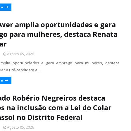
 »
ower amplia oportunidades e gera
o para mulheres, destaca Renata
ar
l
Agosto 05, 2026
amplia oportunidades e gera emprego para mulheres, destaca
iar A Pré-candidata a…
 »
do Robério Negreiros destaca
s na inclusão com a Lei do Colar
assol no Distrito Federal
l
Agosto 05, 2026