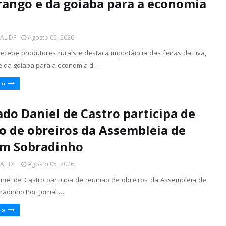
ango e da goiaba para a economia
TAL DF
Agosto 05, 2026
recebe produtores rurais e destaca importância das feiras da uva,
e da goiaba para a economia d…
 »
do Daniel de Castro participa de
o de obreiros da Assembleia de
em Sobradinho
TAL DF
Agosto 05, 2026
iel de Castro participa de reunião de obreiros da Assembleia de
adinho Por: Jornali…
 »