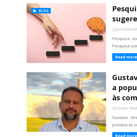
Pesqui
BLOG
sugere
Jornalista M
Pesquisa co
Pesquisa com
Read more
Gustav
a popu
às com
Tempo Rea
Gustavo Air
próxima às c
Read more