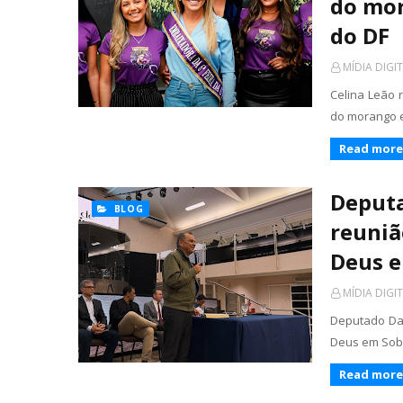
do mor
do DF
MÍDIA DIGI
Celina Leão 
do morango 
Read more
Deputa
BLOG
reuniã
Deus 
MÍDIA DIGI
Deputado Dan
Deus em Sobr
Read more