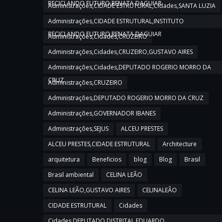
RECICLANDO FUTURO,RENATA DAGUIAR
Administrações,CIDADE ESTRUTURAL,Cidades,SANTA LUZIA
Administrações,CIDADE ESTRUTURAL,INSTITUTO
RECICLANDO FUTURO,RENATA DAGUIAR
Administrações,Cidades,CRUZEIRO
Administrações,Cidades,CRUZEIRO,GUSTAVO AIRES
Administrações,Cidades,DEPUTADO ROGERIO MORRO DA
CRUZ
Administrações,CRUZEIRO
Administrações,DEPUTADO ROGERIO MORRO DA CRUZ
Administrações,GOVERNADOR IBANES
Administrações,SEJUS
ALCEU PRESTES
ALCEU PRESTES,CIDADE ESTRUTURAL
Architecture
arquitetura
Beneficios
blog
Blog
Brasil
Brasil ambiental
CELINA LEÃO
CELINA LEÃO,GUSTAVO AIRES
CELINALEÃO
CIDADE ESTRUTURAL
Cidades
Cidades,DEPUTADO DISTRITAL EDUARDO