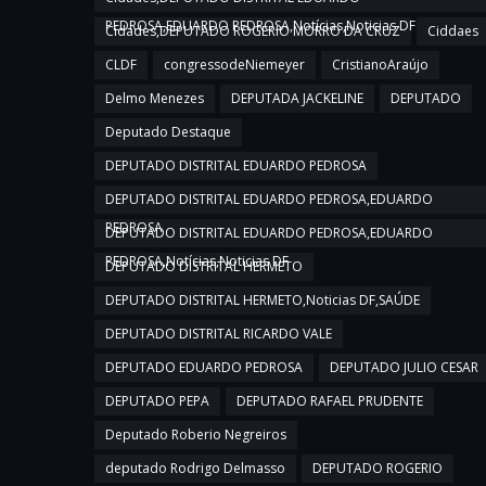
PEDROSA,EDUARDO PEDROSA,Notícias,Noticias DF
Cidades,DEPUTADO ROGERIO MORRO DA CRUZ
Ciddaes
CLDF
congressodeNiemeyer
CristianoAraújo
Delmo Menezes
DEPUTADA JACKELINE
DEPUTADO
Deputado Destaque
DEPUTADO DISTRITAL EDUARDO PEDROSA
DEPUTADO DISTRITAL EDUARDO PEDROSA,EDUARDO
PEDROSA
DEPUTADO DISTRITAL EDUARDO PEDROSA,EDUARDO
PEDROSA,Notícias,Noticias DF
DEPUTADO DISTRITAL HERMETO
DEPUTADO DISTRITAL HERMETO,Noticias DF,SAÚDE
DEPUTADO DISTRITAL RICARDO VALE
DEPUTADO EDUARDO PEDROSA
DEPUTADO JULIO CESAR
DEPUTADO PEPA
DEPUTADO RAFAEL PRUDENTE
Deputado Roberio Negreiros
deputado Rodrigo Delmasso
DEPUTADO ROGERIO