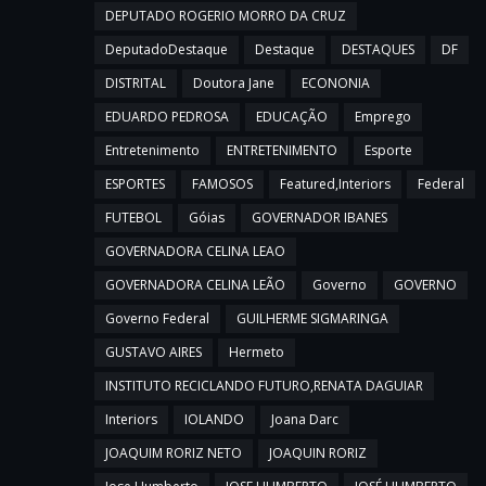
DEPUTADO ROGERIO MORRO DA CRUZ
DeputadoDestaque
Destaque
DESTAQUES
DF
DISTRITAL
Doutora Jane
ECONONIA
EDUARDO PEDROSA
EDUCAÇÃO
Emprego
Entretenimento
ENTRETENIMENTO
Esporte
ESPORTES
FAMOSOS
Featured,Interiors
Federal
FUTEBOL
Góias
GOVERNADOR IBANES
GOVERNADORA CELINA LEAO
GOVERNADORA CELINA LEÃO
Governo
GOVERNO
Governo Federal
GUILHERME SIGMARINGA
GUSTAVO AIRES
Hermeto
INSTITUTO RECICLANDO FUTURO,RENATA DAGUIAR
Interiors
IOLANDO
Joana Darc
JOAQUIM RORIZ NETO
JOAQUIN RORIZ