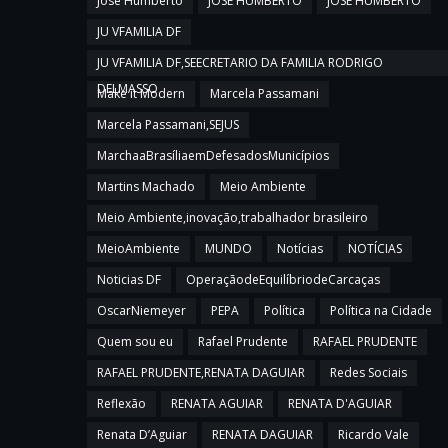
Jose Humberto
JOSE HUMBERTO
JOSÉ HUMBERTO
JU VFAMILIA DF
JU VFAMILIA DF,SEECRETARIO DA FAMILIA RODRIGO
DELMASSO
Make it Modern
Marcela Passamani
Marcela Passamani,SEJUS
MarchaaBrasíliaemDefesadosMunicípios
Martins Machado
Meio Ambiente
Meio Ambiente,inovação,trabalhador brasileiro
MeioAmbiente
MUNDO
Notícias
NOTÍCIAS
Noticias DF
OperaçãodeEquilíbriodeCarcaças
OscarNiemeyer
PEPA
Política
Política na Cidade
Quem sou eu
Rafael Prudente
RAFAEL PRUDENTE
RAFAEL PRUDENTE,RENATA DAGUIAR
Redes Sociais
Reflexão
RENATA AGUIAR
RENATA D'AGUIAR
Renata D’Aguiar
RENATA DAGUIAR
Ricardo Vale