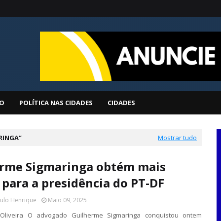
O
POLÍTICA NAS CIDADES
CIDADES
RINGA
Mostrar tudo
rme Sigmaringa obtém mais
 para a presidência do PT-DF
aulo Henrique
Maio 09, 2025
Oliveira O advogado Guilherme Sigmaringa conquistou ontem