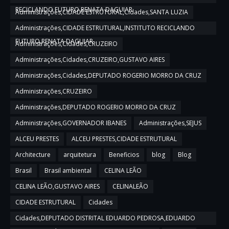
RECICLANDO FUTURO,RENATA DAGUIAR
Administrações,CIDADE ESTRUTURAL,Cidades,SANTA LUZIA
Administrações,CIDADE ESTRUTURAL,INSTITUTO RECICLANDO
FUTURO,RENATA DAGUIAR
Administrações,Cidades,CRUZEIRO
Administrações,Cidades,CRUZEIRO,GUSTAVO AIRES
Administrações,Cidades,DEPUTADO ROGERIO MORRO DA CRUZ
Administrações,CRUZEIRO
Administrações,DEPUTADO ROGERIO MORRO DA CRUZ
Administrações,GOVERNADOR IBANES
Administrações,SEJUS
ALCEU PRESTES
ALCEU PRESTES,CIDADE ESTRUTURAL
Architecture
arquitetura
Beneficios
blog
Blog
Brasil
Brasil ambiental
CELINA LEÃO
CELINA LEÃO,GUSTAVO AIRES
CELINALEÃO
CIDADE ESTRUTURAL
Cidades
Cidades,DEPUTADO DISTRITAL EDUARDO PEDROSA,EDUARDO