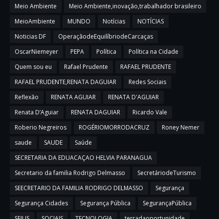
Meio Ambiente
Meio Ambiente,inovação,trabalhador brasileiro
MeioAmbiente
MUNDO
Notícias
NOTÍCIAS
Noticias DF
OperaçãodeEquilíbriodeCarcaças
OscarNiemeyer
PEPA
Política
Política na Cidade
Quem sou eu
Rafael Prudente
RAFAEL PRUDENTE
RAFAEL PRUDENTE,RENATA DAGUIAR
Redes Sociais
Reflexão
RENATA AGUIAR
RENATA D'AGUIAR
Renata D’Aguiar
RENATA DAGUIAR
Ricardo Vale
Roberio Negreiros
ROGÉRIOMORRODACRUZ
Roney Nemer
saude
SAUDE
Saúde
SECRETARIA DA EDUACAÇAO HELVIA PARANAGUA
Secretario da familia Rodrigo Delmasso
SecretáriodeTurismo
SEECRETARIO DA FAMILIA RODRIGO DELMASSO
Segurança
Segurança Cidades
Segurança Pública
SegurançaPública
SEJUS
SOCIAIS
TECNOLOGIA
terradaoportunidade