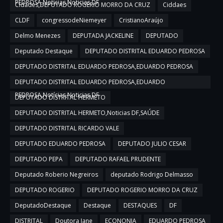
PEDROSA,Notícias,Noticias DF
Cidades,DEPUTADO ROGERIO MORRO DA CRUZ
Ciddaes
CLDF
congressodeNiemeyer
CristianoAraújo
Delmo Menezes
DEPUTADA JACKELINE
DEPUTADO
Deputado Destaque
DEPUTADO DISTRITAL EDUARDO PEDROSA
DEPUTADO DISTRITAL EDUARDO PEDROSA,EDUARDO PEDROSA
DEPUTADO DISTRITAL EDUARDO PEDROSA,EDUARDO
PEDROSA,Notícias,Noticias DF
DEPUTADO DISTRITAL HERMETO
DEPUTADO DISTRITAL HERMETO,Noticias DF,SAÚDE
DEPUTADO DISTRITAL RICARDO VALE
DEPUTADO EDUARDO PEDROSA
DEPUTADO JULIO CESAR
DEPUTADO PEPA
DEPUTADO RAFAEL PRUDENTE
Deputado Roberio Negreiros
deputado Rodrigo Delmasso
DEPUTADO ROGERIO
DEPUTADO ROGERIO MORRO DA CRUZ
DeputadoDestaque
Destaque
DESTAQUES
DF
DISTRITAL
Doutora Jane
ECONONIA
EDUARDO PEDROSA