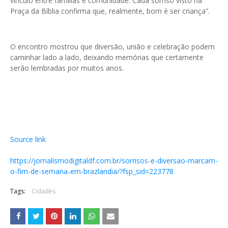
vínculo entre famílias e comunidade. Cada sorriso visto na
Praça da Bíblia confirma que, realmente, bom é ser criança”.
O encontro mostrou que diversão, união e celebração podem
caminhar lado a lado, deixando memórias que certamente
serão lembradas por muitos anos.
Source link
https://jornalismodigitaldf.com.br/sorrisos-e-diversao-marcam-
o-fim-de-semana-em-brazlandia/?fsp_sid=223778
Tags:
Cidades