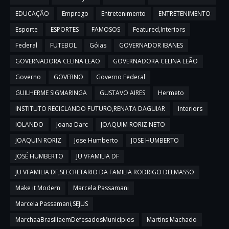
EDUCAÇÃO
Emprego
Entretenimento
ENTRETENIMENTO
Esporte
ESPORTES
FAMOSOS
Featured,Interiors
Federal
FUTEBOL
Góias
GOVERNADOR IBANES
GOVERNADORA CELINA LEAO
GOVERNADORA CELINA LEÃO
Governo
GOVERNO
Governo Federal
GUILHERME SIGMARINGA
GUSTAVO AIRES
Hermeto
INSTITUTO RECICLANDO FUTURO,RENATA DAGUIAR
Interiors
IOLANDO
Joana Darc
JOAQUIM RORIZ NETO
JOAQUIN RORIZ
Jose Humberto
JOSE HUMBERTO
JOSÉ HUMBERTO
JU VFAMILIA DF
JU VFAMILIA DF,SEECRETARIO DA FAMILIA RODRIGO DELMASSO
Make it Modern
Marcela Passamani
Marcela Passamani,SEJUS
MarchaaBrasíliaemDefesadosMunicípios
Martins Machado