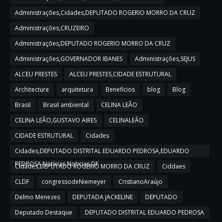
Administrações,Cidades,DEPUTADO ROGERIO MORRO DA CRUZ
Administrações,CRUZEIRO
Administrações,DEPUTADO ROGERIO MORRO DA CRUZ
Administrações,GOVERNADOR IBANES
Administrações,SEJUS
ALCEU PRESTES
ALCEU PRESTES,CIDADE ESTRUTURAL
Architecture
arquitetura
Beneficios
blog
Blog
Brasil
Brasil ambiental
CELINA LEÃO
CELINA LEÃO,GUSTAVO AIRES
CELINALEÃO
CIDADE ESTRUTURAL
Cidades
Cidades,DEPUTADO DISTRITAL EDUARDO PEDROSA,EDUARDO
PEDROSA,Notícias,Noticias DF
Cidades,DEPUTADO ROGERIO MORRO DA CRUZ
Ciddaes
CLDF
congressodeNiemeyer
CristianoAraújo
Delmo Menezes
DEPUTADA JACKELINE
DEPUTADO
Deputado Destaque
DEPUTADO DISTRITAL EDUARDO PEDROSA