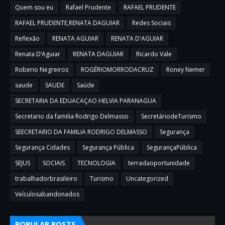
Quem sou eu
Rafael Prudente
RAFAEL PRUDENTE
RAFAEL PRUDENTE,RENATA DAGUIAR
Redes Sociais
Reflexão
RENATA AGUIAR
RENATA D'AGUIAR
Renata D’Aguiar
RENATA DAGUIAR
Ricardo Vale
Roberio Negreiros
ROGÉRIOMORRODACRUZ
Roney Nemer
saude
SAUDE
Saúde
SECRETARIA DA EDUACAÇAO HELVIA PARANAGUA
Secretario da familia Rodrigo Delmasso
SecretáriodeTurismo
SEECRETARIO DA FAMILIA RODRIGO DELMASSO
Segurança
Segurança Cidades
Segurança Pública
SegurançaPública
SEJUS
SOCIAIS
TECNOLOGIA
terradaoportunidade
trabalhadorbrasileiro
Turismo
Uncategorized
Veículosabandonados
POPULAR POSTS