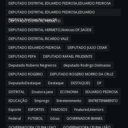
DEPUTADO DISTRITAL EDUARDO PEDROSA,EDUARDO PEDROSA
DEPUTADO DISTRITAL EDUARDO PEDROSA,EDUARDO
PEDROSA,Notícias,Noticias DF
DEPUTADO DISTRITAL HERMETO
DEPUTADO DISTRITAL HERMETO,Noticias DF,SAÚDE
DEPUTADO DISTRITAL RICARDO VALE
DEPUTADO EDUARDO PEDROSA
DEPUTADO JULIO CESAR
DEPUTADO PEPA
DEPUTADO RAFAEL PRUDENTE
Deputado Roberio Negreiros
deputado Rodrigo Delmasso
DEPUTADO ROGERIO
DEPUTADO ROGERIO MORRO DA CRUZ
DeputadoDestaque
Destaque
DESTAQUES
DF
DISTRITAL
Doutora Jane
ECONONIA
EDUARDO PEDROSA
EDUCAÇÃO
Emprego
Entretenimento
ENTRETENIMENTO
Esporte
ESPORTES
FAMOSOS
Featured,Interiors
Federal
FUTEBOL
Góias
GOVERNADOR IBANES
GOVERNADORA CELINA LEAO
GOVERNADORA CELINA LEÃO