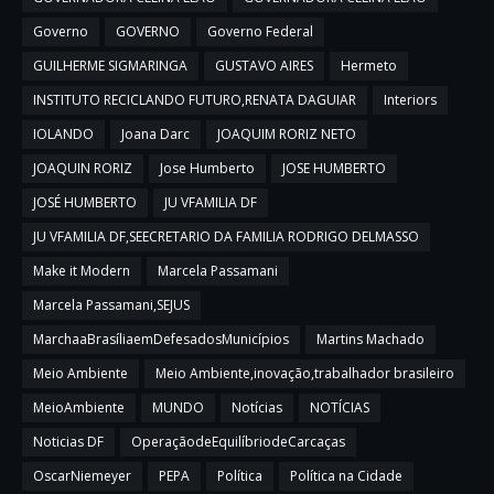
Governo
GOVERNO
Governo Federal
GUILHERME SIGMARINGA
GUSTAVO AIRES
Hermeto
INSTITUTO RECICLANDO FUTURO,RENATA DAGUIAR
Interiors
IOLANDO
Joana Darc
JOAQUIM RORIZ NETO
JOAQUIN RORIZ
Jose Humberto
JOSE HUMBERTO
JOSÉ HUMBERTO
JU VFAMILIA DF
JU VFAMILIA DF,SEECRETARIO DA FAMILIA RODRIGO DELMASSO
Make it Modern
Marcela Passamani
Marcela Passamani,SEJUS
MarchaaBrasíliaemDefesadosMunicípios
Martins Machado
Meio Ambiente
Meio Ambiente,inovação,trabalhador brasileiro
MeioAmbiente
MUNDO
Notícias
NOTÍCIAS
Noticias DF
OperaçãodeEquilíbriodeCarcaças
OscarNiemeyer
PEPA
Política
Política na Cidade