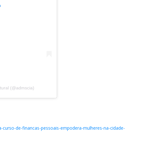
m
utural (@admscia)
asa-curso-de-financas-pessoais-empodera-mulheres-na-cidade-