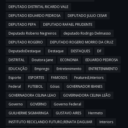
DEPUTADO DISTRITAL RICARDO VALE
DEPUTADO EDUARDO PEDROSA
DEPUTADO JULIO CESAR
DEPUTADO PEPA
DEPUTADO RAFAEL PRUDENTE
Deputado Roberio Negreiros
deputado Rodrigo Delmasso
DEPUTADO ROGERIO
DEPUTADO ROGERIO MORRO DA CRUZ
DeputadoDestaque
Destaque
DESTAQUES
DF
DISTRITAL
Doutora Jane
ECONONIA
EDUARDO PEDROSA
EDUCAÇÃO
Emprego
Entretenimento
ENTRETENIMENTO
Esporte
ESPORTES
FAMOSOS
Featured,Interiors
Federal
FUTEBOL
Góias
GOVERNADOR IBANES
GOVERNADORA CELINA LEAO
GOVERNADORA CELINA LEÃO
Governo
GOVERNO
Governo Federal
GUILHERME SIGMARINGA
GUSTAVO AIRES
Hermeto
INSTITUTO RECICLANDO FUTURO,RENATA DAGUIAR
Interiors