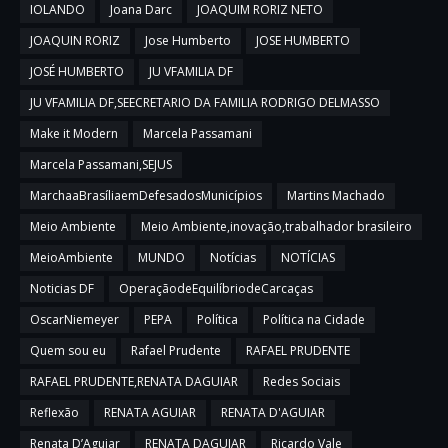
IOLANDO
Joana Darc
JOAQUIM RORIZ NETO
JOAQUIN RORIZ
Jose Humberto
JOSE HUMBERTO
JOSÉ HUMBERTO
JU VFAMILIA DF
JU VFAMILIA DF,SEECRETARIO DA FAMILIA RODRIGO DELMASSO
Make it Modern
Marcela Passamani
Marcela Passamani,SEJUS
MarchaaBrasíliaemDefesadosMunicípios
Martins Machado
Meio Ambiente
Meio Ambiente,inovação,trabalhador brasileiro
MeioAmbiente
MUNDO
Notícias
NOTÍCIAS
Noticias DF
OperaçãodeEquilíbriodeCarcaças
OscarNiemeyer
PEPA
Política
Política na Cidade
Quem sou eu
Rafael Prudente
RAFAEL PRUDENTE
RAFAEL PRUDENTE,RENATA DAGUIAR
Redes Sociais
Reflexão
RENATA AGUIAR
RENATA D'AGUIAR
Renata D’Aguiar
RENATA DAGUIAR
Ricardo Vale