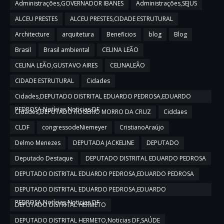
Administrações,GOVERNADOR IBANES
Administrações,SEJUS
ALCEU PRESTES
ALCEU PRESTES,CIDADE ESTRUTURAL
Architecture
arquitetura
Beneficios
blog
Blog
Brasil
Brasil ambiental
CELINA LEÃO
CELINA LEÃO,GUSTAVO AIRES
CELINALEÃO
CIDADE ESTRUTURAL
Cidades
Cidades,DEPUTADO DISTRITAL EDUARDO PEDROSA,EDUARDO
PEDROSA,Notícias,Noticias DF
Cidades,DEPUTADO ROGERIO MORRO DA CRUZ
Ciddaes
CLDF
congressodeNiemeyer
CristianoAraújo
Delmo Menezes
DEPUTADA JACKELINE
DEPUTADO
Deputado Destaque
DEPUTADO DISTRITAL EDUARDO PEDROSA
DEPUTADO DISTRITAL EDUARDO PEDROSA,EDUARDO PEDROSA
DEPUTADO DISTRITAL EDUARDO PEDROSA,EDUARDO
PEDROSA,Notícias,Noticias DF
DEPUTADO DISTRITAL HERMETO
DEPUTADO DISTRITAL HERMETO,Noticias DF,SAÚDE