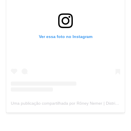
Ver essa foto no Instagram
Uma publicação compartilhada por Rôney Nemer | Distrito Federal | Político (@roneynemerdf)