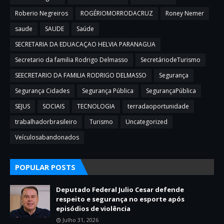
Roberio Negreiros
ROGÉRIOMORRODACRUZ
Roney Nemer
saude
SAUDE
Saúde
SECRETARIA DA EDUACAÇAO HELVIA PARANAGUA
Secretario da familia Rodrigo Delmasso
SecretáriodeTurismo
SEECRETARIO DA FAMILIA RODRIGO DELMASSO
Segurança
Segurança Cidades
Segurança Pública
SegurançaPública
SEJUS
SOCIAIS
TECNOLOGIA
terradaoportunidade
trabalhadorbrasileiro
Turismo
Uncategorized
Veículosabandonados
POPULAR POSTS
Deputado Federal Julio Cesar defende
respeito e segurança no esporte após
episódios de violência
Julho 31, 2026