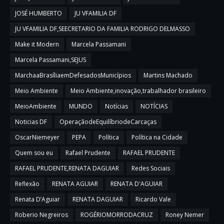
JOSÉ HUMBERTO
JU VFAMILIA DF
JU VFAMILIA DF,SEECRETARIO DA FAMILIA RODRIGO DELMASSO
Make it Modern
Marcela Passamani
Marcela Passamani,SEJUS
MarchaaBrasíliaemDefesadosMunicípios
Martins Machado
Meio Ambiente
Meio Ambiente,inovação,trabalhador brasileiro
MeioAmbiente
MUNDO
Notícias
NOTÍCIAS
Noticias DF
OperaçãodeEquilíbriodeCarcaças
OscarNiemeyer
PEPA
Política
Política na Cidade
Quem sou eu
Rafael Prudente
RAFAEL PRUDENTE
RAFAEL PRUDENTE,RENATA DAGUIAR
Redes Sociais
Reflexão
RENATA AGUIAR
RENATA D'AGUIAR
Renata D’Aguiar
RENATA DAGUIAR
Ricardo Vale
Roberio Negreiros
ROGÉRIOMORRODACRUZ
Roney Nemer