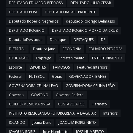
DEPUTADO EDUARDO PEDROSA
DEPUTADO JULIO CESAR
DEPUTADO PEPA
DEPUTADO RAFAEL PRUDENTE
Deputado Roberio Negreiros
deputado Rodrigo Delmasso
DEPUTADO ROGERIO
DEPUTADO ROGERIO MORRO DA CRUZ
DeputadoDestaque
Destaque
DESTAQUES
DF
DISTRITAL
Doutora Jane
ECONONIA
EDUARDO PEDROSA
EDUCAÇÃO
Emprego
Entretenimento
ENTRETENIMENTO
Esporte
ESPORTES
FAMOSOS
Featured,Interiors
Federal
FUTEBOL
Góias
GOVERNADOR IBANES
GOVERNADORA CELINA LEAO
GOVERNADORA CELINA LEÃO
Governo
GOVERNO
Governo Federal
GUILHERME SIGMARINGA
GUSTAVO AIRES
Hermeto
INSTITUTO RECICLANDO FUTURO,RENATA DAGUIAR
Interiors
IOLANDO
Joana Darc
JOAQUIM RORIZ NETO
JOAQUIN RORIZ
Jose Humberto
JOSE HUMBERTO