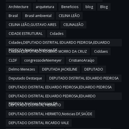
Architecture
arquitetura
Beneficios
blog
Blog
Brasil
Brasil ambiental
CELINA LEÃO
CELINA LEÃO,GUSTAVO AIRES
CELINALEÃO
CIDADE ESTRUTURAL
Cidades
Cidades,DEPUTADO DISTRITAL EDUARDO PEDROSA,EDUARDO
PEDROSA,Notícias,Noticias DF
Cidades,DEPUTADO ROGERIO MORRO DA CRUZ
Ciddaes
CLDF
congressodeNiemeyer
CristianoAraújo
Delmo Menezes
DEPUTADA JACKELINE
DEPUTADO
Deputado Destaque
DEPUTADO DISTRITAL EDUARDO PEDROSA
DEPUTADO DISTRITAL EDUARDO PEDROSA,EDUARDO PEDROSA
DEPUTADO DISTRITAL EDUARDO PEDROSA,EDUARDO
PEDROSA,Notícias,Noticias DF
DEPUTADO DISTRITAL HERMETO
DEPUTADO DISTRITAL HERMETO,Noticias DF,SAÚDE
DEPUTADO DISTRITAL RICARDO VALE