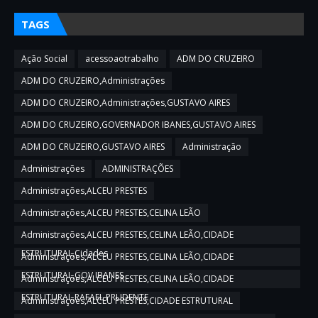
TAGS
Ação Social
acessoaotrabalho
ADM DO CRUZEIRO
ADM DO CRUZEIRO,Administrações
ADM DO CRUZEIRO,Administrações,GUSTAVO AIRES
ADM DO CRUZEIRO,GOVERNADOR IBANES,GUSTAVO AIRES
ADM DO CRUZEIRO,GUSTAVO AIRES
Administração
Administrações
ADMINISTRAÇÕES
Administrações,ALCEU PRESTES
Administrações,ALCEU PRESTES,CELINA LEÃO
Administrações,ALCEU PRESTES,CELINA LEÃO,CIDADE
ESTRUTURAL,Cidades
Administrações,ALCEU PRESTES,CELINA LEÃO,CIDADE
ESTRUTURAL,GOV IBANES
Administrações,ALCEU PRESTES,CELINA LEÃO,CIDADE
ESTRUTURAL,RAFAEL PRUDENTE
Administrações,ALCEU PRESTES,CIDADE ESTRUTURAL